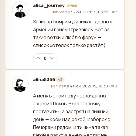
alisa_journey
owner
отредактировано
написал в
3 июн. 2026 г., 06:56
·
#7
Записал Гюмри и Дилижан, давно к
Армении присматриваюсь. Вот за
такие ветки и люблю форум —
список хотелок только растёт)
0
alina5356
43
отредактировано
написал в
4 июн. 2026 г., 08:30
·
#8
А меня в этом году неожиданно
зацепил Псков. Ехал «галочку
поставить», а застрял на лишний
день — Кром над рекой, Изборск с
Печорами рядом, и тишина такая,
какой в раскрученных местах не