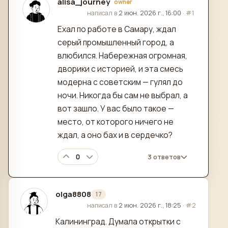
alisa_journey
owner
отредактировано
написал в
2 июн. 2026 г., 16:00
·
#1
Ехал по работе в Самару, ждал
серый промышленный город, а
влюбился. Набережная огромная,
дворики с историей, и эта смесь
модерна с советским — гулял до
ночи. Никогда бы сам не выбрал, а
вот зашло. У вас было такое —
место, от которого ничего не
ждал, а оно бах и в сердечко?
0
3 ответов
olga8808
17
отредактировано
написал в
2 июн. 2026 г., 18:25
·
#2
Калининград. Думала открытки с