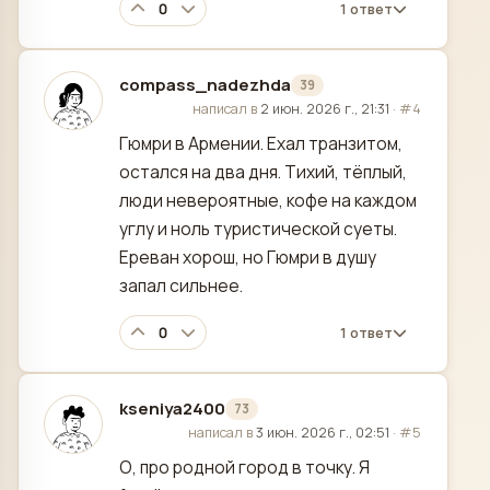
0
1 ответ
compass_nadezhda
39
отредактировано
написал в
2 июн. 2026 г., 21:31
·
#4
Гюмри в Армении. Ехал транзитом,
остался на два дня. Тихий, тёплый,
люди невероятные, кофе на каждом
углу и ноль туристической суеты.
Ереван хорош, но Гюмри в душу
запал сильнее.
0
1 ответ
kseniya2400
73
отредактировано
написал в
3 июн. 2026 г., 02:51
·
#5
О, про родной город в точку. Я