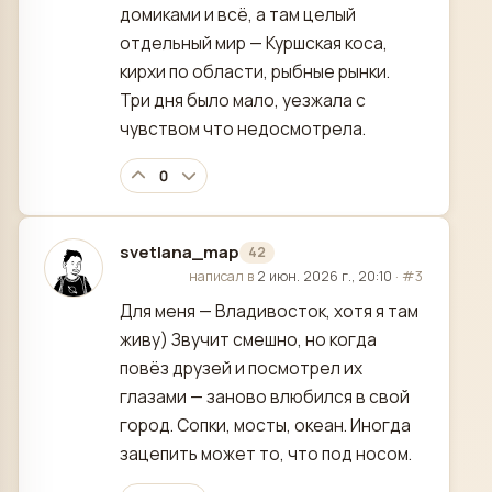
домиками и всё, а там целый
отдельный мир — Куршская коса,
кирхи по области, рыбные рынки.
Три дня было мало, уезжала с
чувством что недосмотрела.
0
svetlana_map
42
отредактировано
написал в
2 июн. 2026 г., 20:10
·
#3
Для меня — Владивосток, хотя я там
живу) Звучит смешно, но когда
повёз друзей и посмотрел их
глазами — заново влюбился в свой
город. Сопки, мосты, океан. Иногда
зацепить может то, что под носом.