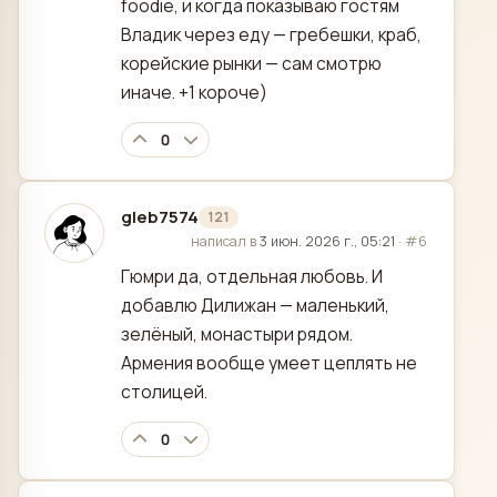
foodie, и когда показываю гостям
Владик через еду — гребешки, краб,
корейские рынки — сам смотрю
иначе. +1 короче)
0
gleb7574
121
отредактировано
написал в
3 июн. 2026 г., 05:21
·
#6
Гюмри да, отдельная любовь. И
добавлю Дилижан — маленький,
зелёный, монастыри рядом.
Армения вообще умеет цеплять не
столицей.
0