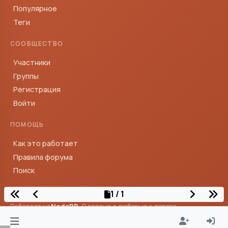
Популярное
Теги
СООБЩЕСТВО
Участники
Группы
Регистрация
Войти
ПОМОЩЬ
Как это работает
Правила форума
Поиск
1 / 1
Работает на
NodeBB
· Сделано с любовью к дороге
© Тревелтокс — сообщество путешественников