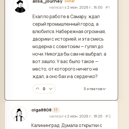
alisa_journey
owner
отредактировано
написал в
2 июн. 2026 г., 16:00
·
#1
Ехал по работе в Самару, ждал
серый промышленный город, а
влюбился. Набережная огромная,
дворики с историей, и эта смесь
модерна с советским — гулял до
ночи. Никогда бы сам не выбрал, а
вот зашло. У вас было такое —
место, от которого ничего не
ждал, а оно бах и в сердечко?
0
3 ответов
olga8808
17
отредактировано
написал в
2 июн. 2026 г., 18:25
·
#2
Калининград. Думала открытки с