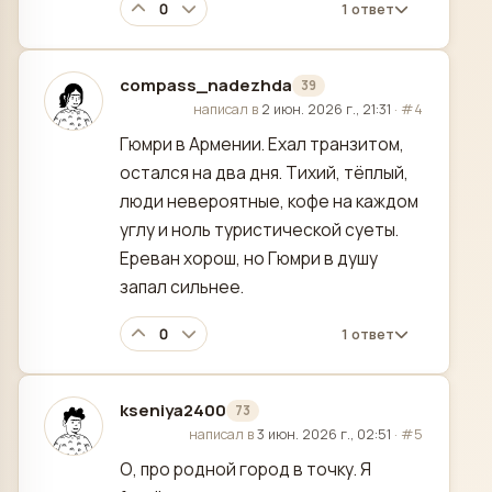
0
1 ответ
compass_nadezhda
39
отредактировано
написал в
2 июн. 2026 г., 21:31
·
#4
Гюмри в Армении. Ехал транзитом,
остался на два дня. Тихий, тёплый,
люди невероятные, кофе на каждом
углу и ноль туристической суеты.
Ереван хорош, но Гюмри в душу
запал сильнее.
0
1 ответ
kseniya2400
73
отредактировано
написал в
3 июн. 2026 г., 02:51
·
#5
О, про родной город в точку. Я