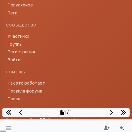
Популярное
Теги
СООБЩЕСТВО
Участники
Группы
Регистрация
Войти
ПОМОЩЬ
Как это работает
Правила форума
Поиск
1 / 1
Работает на
NodeBB
· Сделано с любовью к дороге
© Тревелтокс — сообщество путешественников