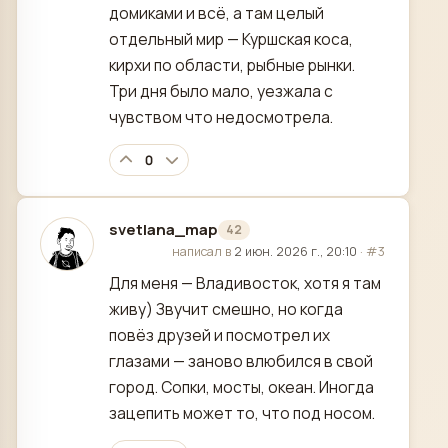
домиками и всё, а там целый
отдельный мир — Куршская коса,
кирхи по области, рыбные рынки.
Три дня было мало, уезжала с
чувством что недосмотрела.
0
svetlana_map
42
отредактировано
написал в
2 июн. 2026 г., 20:10
·
#3
Для меня — Владивосток, хотя я там
живу) Звучит смешно, но когда
повёз друзей и посмотрел их
глазами — заново влюбился в свой
город. Сопки, мосты, океан. Иногда
зацепить может то, что под носом.