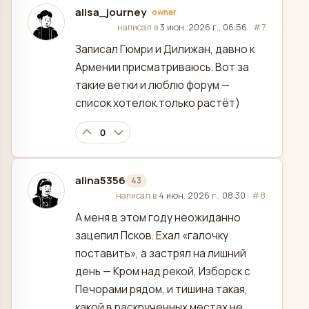
alisa_journey
owner
отредактировано
написал в
3 июн. 2026 г., 06:56
·
#7
Записал Гюмри и Дилижан, давно к
Армении присматриваюсь. Вот за
такие ветки и люблю форум —
список хотелок только растёт)
0
alina5356
43
отредактировано
написал в
4 июн. 2026 г., 08:30
·
#8
А меня в этом году неожиданно
зацепил Псков. Ехал «галочку
поставить», а застрял на лишний
день — Кром над рекой, Изборск с
Печорами рядом, и тишина такая,
какой в раскрученных местах не