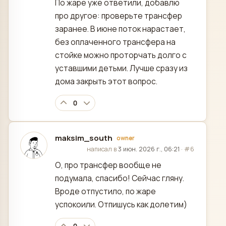
По жаре уже ответили, добавлю
про другое: проверьте трансфер
заранее. В июне поток нарастает,
без оплаченного трансфера на
стойке можно проторчать долго с
уставшими детьми. Лучше сразу из
дома закрыть этот вопрос.
0
maksim_south
owner
отредактировано
написал в
3 июн. 2026 г., 06:21
·
#6
О, про трансфер вообще не
подумала, спасибо! Сейчас гляну.
Вроде отпустило, по жаре
успокоили. Отпишусь как долетим)