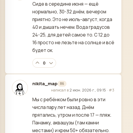
Сиде в середине июня — ещё
нормально, 30-32 днём, вечером
приятно. Это не июль-август, когда
40 и дышать нечем. Вода градусов
24-25, для детей самое то. С 12 до
16 просто не лезьте на солнце и всё
будет ок.
0
nikita_map
86
отредактировано
написал в
2 июн. 2026 г., 09:15
·
#3
Мы с ребёнком были ровно в эти
числа пару лет назад. Днём
прятались, утром и после 17 — пляж.
Панамку, аквашузы (там камни
местами) и крем 50+ обязательно.