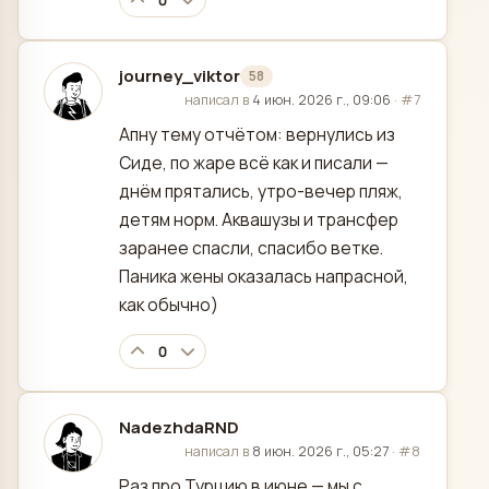
0
journey_viktor
58
отредактировано
написал в
4 июн. 2026 г., 09:06
·
#7
Апну тему отчётом: вернулись из
Сиде, по жаре всё как и писали —
днём прятались, утро-вечер пляж,
детям норм. Аквашузы и трансфер
заранее спасли, спасибо ветке.
Паника жены оказалась напрасной,
как обычно)
0
NadezhdaRND
отредактировано
написал в
8 июн. 2026 г., 05:27
·
#8
Раз про Турцию в июне — мы с