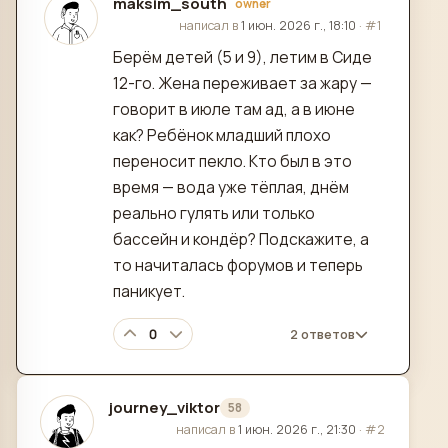
maksim_south
owner
отредактировано
написал в
1 июн. 2026 г., 18:10
·
#1
Берём детей (5 и 9), летим в Сиде
12-го. Жена переживает за жару —
говорит в июле там ад, а в июне
как? Ребёнок младший плохо
переносит пекло. Кто был в это
время — вода уже тёплая, днём
реально гулять или только
бассейн и кондёр? Подскажите, а
то начиталась форумов и теперь
паникует.
0
2 ответов
journey_viktor
58
отредактировано
написал в
1 июн. 2026 г., 21:30
·
#2