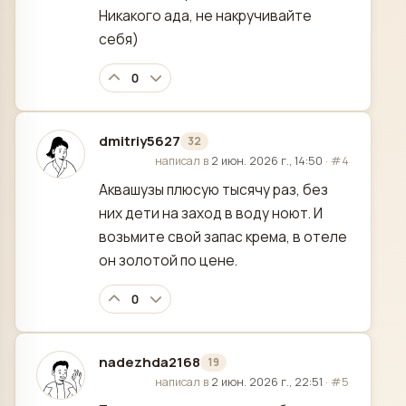
Никакого ада, не накручивайте
себя)
0
dmitriy5627
32
отредактировано
написал в
2 июн. 2026 г., 14:50
·
#4
Аквашузы плюсую тысячу раз, без
них дети на заход в воду ноют. И
возьмите свой запас крема, в отеле
он золотой по цене.
0
nadezhda2168
19
отредактировано
написал в
2 июн. 2026 г., 22:51
·
#5