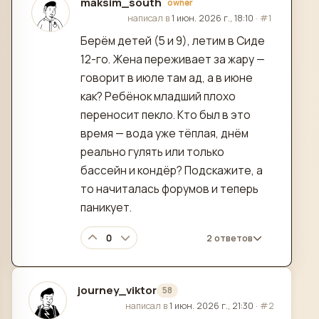
maksim_south
owner
отредактировано
написал в
1 июн. 2026 г., 18:10
·
#1
Берём детей (5 и 9), летим в Сиде
12-го. Жена переживает за жару —
говорит в июле там ад, а в июне
как? Ребёнок младший плохо
переносит пекло. Кто был в это
время — вода уже тёплая, днём
реально гулять или только
бассейн и кондёр? Подскажите, а
то начиталась форумов и теперь
паникует.
0
2 ответов
journey_viktor
58
отредактировано
написал в
1 июн. 2026 г., 21:30
·
#2