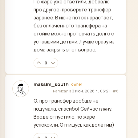
По жаре уже ответили, добавлю
про другое: проверьте трансфер
заранее. В июне поток нарастает,
без оплаченного трансфера на
стойке можно проторчать долго с
уставшими детьми. Лучше сразу из
дома закрыть этот вопрос.
0
maksim_south
owner
отредактировано
написал в
3 июн. 2026 г., 06:21
·
#6
О, про трансфер вообще не
подумала, спасибо! Сейчас гляну.
Вроде отпустило, по жаре
успокоили. Отпишусь как долетим)