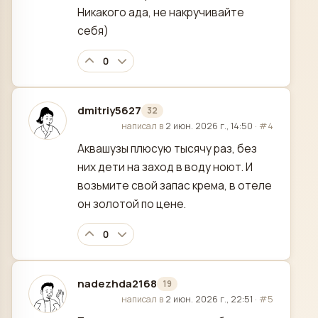
Никакого ада, не накручивайте
себя)
0
dmitriy5627
32
отредактировано
написал в
2 июн. 2026 г., 14:50
·
#4
Аквашузы плюсую тысячу раз, без
них дети на заход в воду ноют. И
возьмите свой запас крема, в отеле
он золотой по цене.
0
nadezhda2168
19
отредактировано
написал в
2 июн. 2026 г., 22:51
·
#5