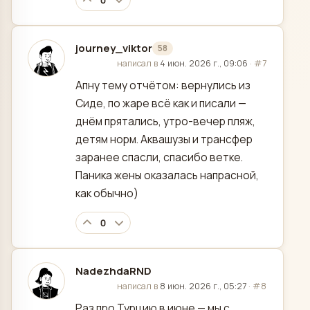
0
journey_viktor
58
отредактировано
написал в
4 июн. 2026 г., 09:06
·
#7
Апну тему отчётом: вернулись из
Сиде, по жаре всё как и писали —
днём прятались, утро-вечер пляж,
детям норм. Аквашузы и трансфер
заранее спасли, спасибо ветке.
Паника жены оказалась напрасной,
как обычно)
0
NadezhdaRND
отредактировано
написал в
8 июн. 2026 г., 05:27
·
#8
Раз про Турцию в июне — мы с