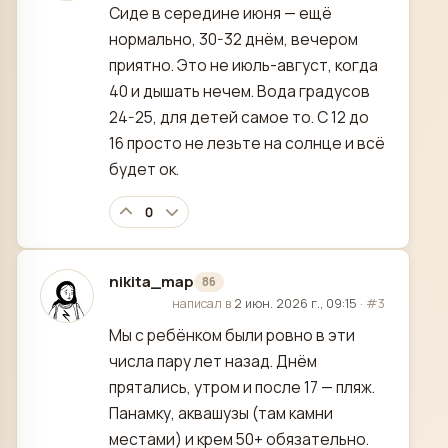
Сиде в середине июня — ещё
нормально, 30-32 днём, вечером
приятно. Это не июль-август, когда
40 и дышать нечем. Вода градусов
24-25, для детей самое то. С 12 до
16 просто не лезьте на солнце и всё
будет ок.
0
nikita_map
86
отредактировано
написал в
2 июн. 2026 г., 09:15
·
#3
Мы с ребёнком были ровно в эти
числа пару лет назад. Днём
прятались, утром и после 17 — пляж.
Панамку, аквашузы (там камни
местами) и крем 50+ обязательно.