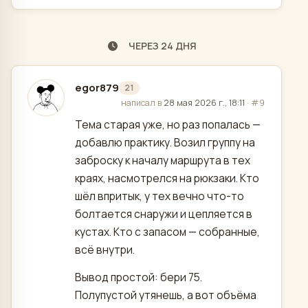
ЧЕРЕЗ 24 ДНЯ
egor879
21
отредактировано
написал в
28 мая 2026 г., 18:11
·
#9
Тема старая уже, но раз попалась —
добавлю практику. Возил группу на
заброску к началу маршрута в тех
краях, насмотрелся на рюкзаки. Кто
шёл впритык, у тех вечно что-то
болтается снаружи и цепляется в
кустах. Кто с запасом — собранные,
всё внутри.
Вывод простой: бери 75.
Полупустой утянешь, а вот объёма