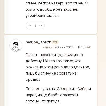
спине, лёгкое наверх и от спины. С
65л это вообще без проблем
утрамбовывается.
1
marina_south
29
отредактировано
написал в
3 апр. 2026 г., 12:15
·
#6
Саяны — красотища, завидую по-
доброму. Места там такие, что
рюкзак на этом фоне дело десятое,
лишь бы спину не сорвать на
бродах.
По теме: у нас на Севере и в Сибири
народ чаще берёт с запасом,
потому что погода