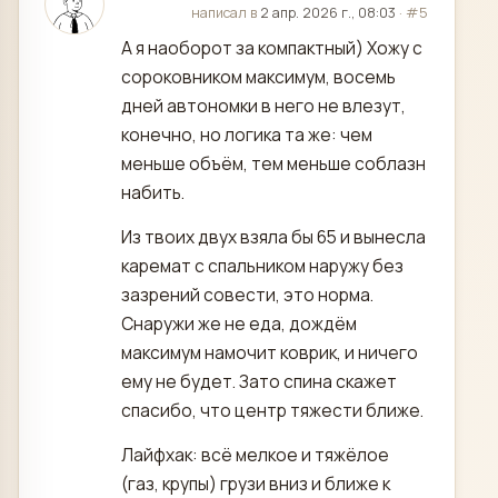
отредактировано
написал в
2 апр. 2026 г., 08:03
·
#5
А я наоборот за компактный) Хожу с
сороковником максимум, восемь
дней автономки в него не влезут,
конечно, но логика та же: чем
меньше объём, тем меньше соблазн
набить.
Из твоих двух взяла бы 65 и вынесла
каремат с спальником наружу без
зазрений совести, это норма.
Снаружи же не еда, дождём
максимум намочит коврик, и ничего
ему не будет. Зато спина скажет
спасибо, что центр тяжести ближе.
Лайфхак: всё мелкое и тяжёлое
(газ, крупы) грузи вниз и ближе к