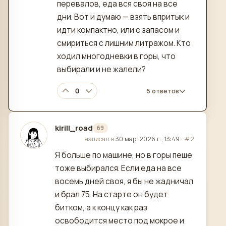
перевалов, еда вся своя на все
дни. Вот и думаю — взять впритык и
идти компактно, или с запасом и
смириться с лишним литражом. Кто
ходил многодневки в горы, что
выбирали и не жалели?
0
5 ответов
kirill_road
69
отредактировано
написал в
30 мар. 2026 г., 13:49
·
#2
Я больше по машине, но в горы пеше
тоже выбирался. Если еда на все
восемь дней своя, я бы не жадничал
и брал 75. На старте он будет
битком, а к концу как раз
освободится место под мокрое и