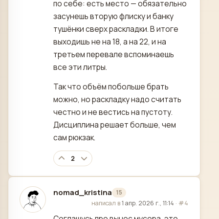
по себе: есть место — обязательно
засунешь вторую флиску и банку
тушёнки сверх раскладки. В итоге
выходишь не на 18, а на 22, и на
третьем перевале вспоминаешь
все эти литры.
Так что объём побольше брать
можно, но раскладку надо считать
честно и не вестись на пустоту.
Дисциплина решает больше, чем
сам рюкзак.
2
nomad_kristina
15
отредактировано
написал в
1 апр. 2026 г., 11:14
·
#4
Соглашусь про вынос мусора, это