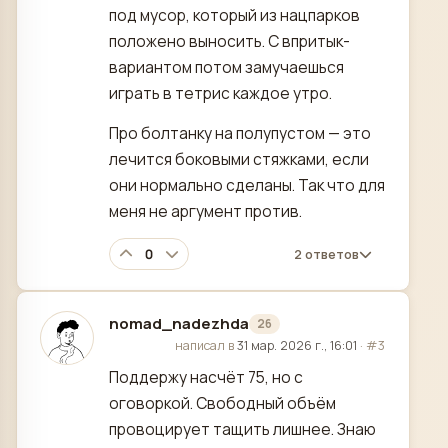
под мусор, который из нацпарков
положено выносить. С впритык-
вариантом потом замучаешься
играть в тетрис каждое утро.
Про болтанку на полупустом — это
лечится боковыми стяжками, если
они нормально сделаны. Так что для
меня не аргумент против.
0
2 ответов
nomad_nadezhda
26
отредактировано
написал в
31 мар. 2026 г., 16:01
·
#3
Поддержу насчёт 75, но с
оговоркой. Свободный объём
провоцирует тащить лишнее. Знаю