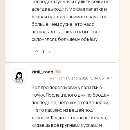
непредсказуемая и сушить вещи не
всегда выходит. Мокрая палатка и
мокрая одежда занимают заметно
больше, чем сухие, это надо
закладывать. Так что я бы тоже
склонялся к большему объёму.
1
kirill_road
69
отредактировано
написал в
5 апр. 2026 г., 04:06
·
#7
Вот про перепаковку у палатки в
точку. После целого дня по бродам
последнее, чего хочется вечером,
— это пасьянс из вещей под
дождём. Когда есть запас объёма,
кидаешь всё крупными кусками и