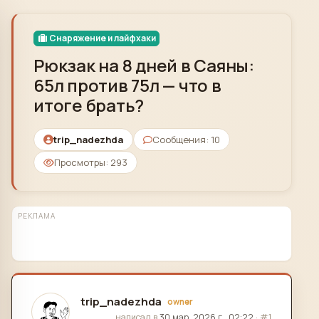
Skip to content
Снаряжение и лайфхаки
Рюкзак на 8 дней в Саяны:
65л против 75л — что в
итоге брать?
trip_nadezhda
Сообщения: 10
Просмотры: 293
РЕКЛАМА
trip_nadezhda
owner
отредактировано
написал в
30 мар. 2026 г., 02:22
·
#1