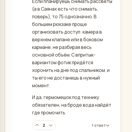
Если планируешь снимать рассветы
(а в Саянах есть что снимать,
поверь), то 75 однозначно. В
большем рюкзаке проще
организовать доступ: камера в
верхнем клапане или в боковом
кармане, не разбирая весь
основной объём. С впритык-
вариантом фотик придётся
хоронить на дне под спальником, и
ты его не достанешь в нужный
момент.
И да, гермомешок под технику
обязателен, на броде вода найдёт
где промочить.
2
1 ответ