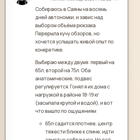
Собираюсь в Саяны на восемь
дней автономки, и завис над
выбором объёма рюкзака.
Перерыла кучу обзоров, но
хочется услышать живой опыт по
конкретике.
Выбираю между двумя: первый на
65л, второй на 75л. Оба
анатомические, подвес
регулируется. Гонял я их дома с
нагрузкой в районе 18-19 кг
(засыпала крупой и водой), и вот
что вышло по ощущениям:
65л садится плотнее, центр
тяжести ближе к спине, идти
заметно собраннее. Но всё