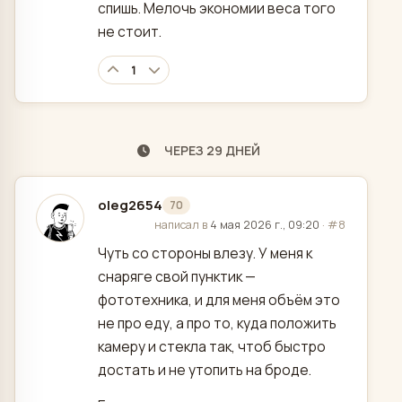
спишь. Мелочь экономии веса того
не стоит.
1
ЧЕРЕЗ 29 ДНЕЙ
oleg2654
70
отредактировано
написал в
4 мая 2026 г., 09:20
·
#8
Чуть со стороны влезу. У меня к
снаряге свой пунктик —
фототехника, и для меня объём это
не про еду, а про то, куда положить
камеру и стекла так, чтоб быстро
достать и не утопить на броде.