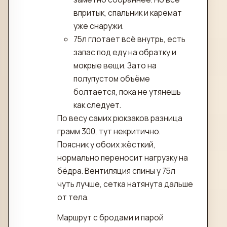
впритык, спальник и каремат
уже снаружи.
75л глотает всё внутрь, есть
запас под еду на обратку и
мокрые вещи. Зато на
полупустом объёме
болтается, пока не утянешь
как следует.
По весу самих рюкзаков разница
грамм 300, тут некритично.
Поясник у обоих жёсткий,
нормально переносит нагрузку на
бёдра. Вентиляция спины у 75л
чуть лучше, сетка натянута дальше
от тела.
Маршрут с бродами и парой