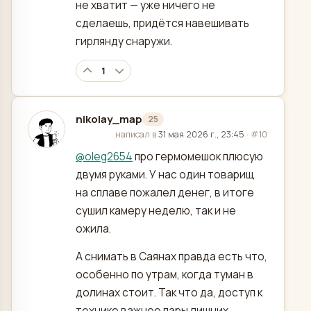
не хватит — уже ничего не
сделаешь, придётся навешивать
гирлянду снаружи.
1
nikolay_map
25
отредактировано
написал в
31 мая 2026 г., 23:45
·
#10
@
oleg2654
про гермомешок плюсую
двумя руками. У нас один товарищ
на сплаве пожалел денег, в итоге
сушил камеру неделю, так и не
ожила.
А снимать в Саянах правда есть что,
особенно по утрам, когда туман в
долинах стоит. Так что да, доступ к
технике важнее пары лишних