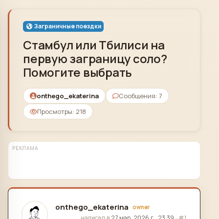
Skip to content
Заграничные поездки
Стамбул или Тбилиси на
первую заграницу соло?
Помогите выбрать
onthego_ekaterina
Сообщения: 7
Просмотры: 218
РЕКЛАМА
onthego_ekaterina
owner
отредактировано
написал в
27 мар. 2026 г., 23:39
·
#1