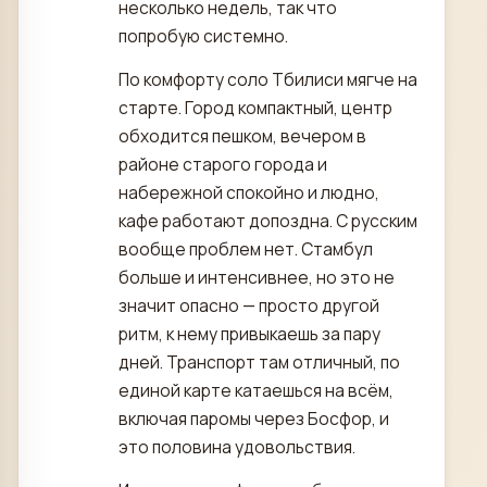
несколько недель, так что
попробую системно.
По комфорту соло Тбилиси мягче на
старте. Город компактный, центр
обходится пешком, вечером в
районе старого города и
набережной спокойно и людно,
кафе работают допоздна. С русским
вообще проблем нет. Стамбул
больше и интенсивнее, но это не
значит опасно — просто другой
ритм, к нему привыкаешь за пару
дней. Транспорт там отличный, по
единой карте катаешься на всём,
включая паромы через Босфор, и
это половина удовольствия.