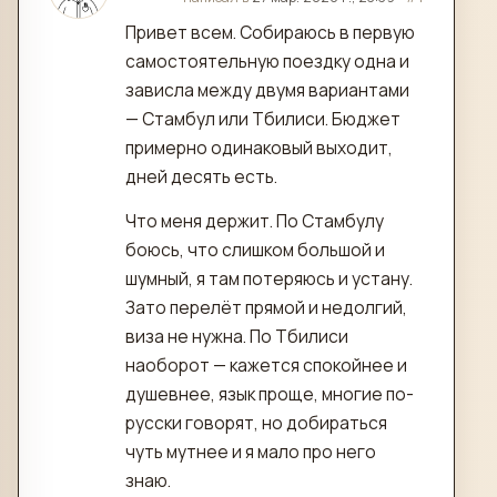
Привет всем. Собираюсь в первую
самостоятельную поездку одна и
зависла между двумя вариантами
— Стамбул или Тбилиси. Бюджет
примерно одинаковый выходит,
дней десять есть.
Что меня держит. По Стамбулу
боюсь, что слишком большой и
шумный, я там потеряюсь и устану.
Зато перелёт прямой и недолгий,
виза не нужна. По Тбилиси
наоборот — кажется спокойнее и
душевнее, язык проще, многие по-
русски говорят, но добираться
чуть мутнее и я мало про него
знаю.