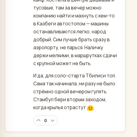
тусовые, там за вечер можно
компанию найти и махнуть с кем-то
в Казбеги автостопом — машины
останавливаются легко, народ
добрый. Сим лучше брать сразу в
аэропорту, не парься. Наличку
держи мелкими, в маршрутках сдачи
с крупной может не быть.
И да, для соло-старта Тбилиси топ.
Сама так начинала, ни разу не было
стрёмно одной вечером гулять.
Стамбул бери вторым заходом,
когда крылья отрастут
0