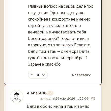
Главный вопрос на самом деле про
ощущение. Где соло-девушке
спокойнее и комфортнее именно
одной гулять, сидеть в кафе
вечером, не чувствовать себя
белой вороной? Перелёт и виза
вторично, это решаемо. Если кто
был и там и там — с чем сравнить,
куда бы вы поехали первый раз?
Заранее спасибо.
0
4 ответов
elena5618
15
отредактировано
написал в
29 мар. 2026 г., 05:09
·
#2
Была в обоих, жила и там и там по