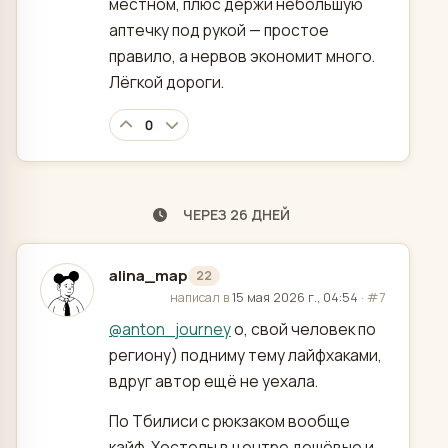
местном, плюс держи небольшую
аптечку под рукой — простое
правило, а нервов экономит много.
Лёгкой дороги.
0
ЧЕРЕЗ 26 ДНЕЙ
alina_map
22
отредактировано
написал в
15 мая 2026 г., 04:54
·
#7
@
anton_journey
о, свой человек по
региону) подниму тему лайфхаками,
вдруг автор ещё не уехала.
По Тбилиси с рюкзаком вообще
кайф. Хостелы в центре дешёвые и