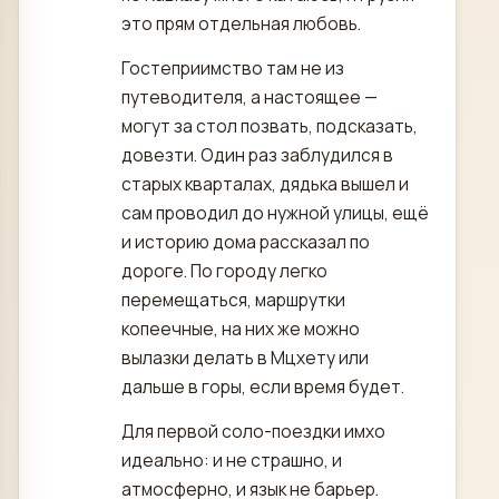
это прям отдельная любовь.
Гостеприимство там не из
путеводителя, а настоящее —
могут за стол позвать, подсказать,
довезти. Один раз заблудился в
старых кварталах, дядька вышел и
сам проводил до нужной улицы, ещё
и историю дома рассказал по
дороге. По городу легко
перемещаться, маршрутки
копеечные, на них же можно
вылазки делать в Мцхету или
дальше в горы, если время будет.
Для первой соло-поездки имхо
идеально: и не страшно, и
атмосферно, и язык не барьер.