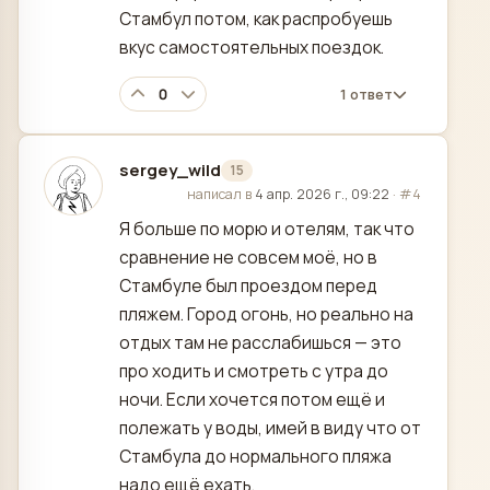
Стамбул потом, как распробуешь
вкус самостоятельных поездок.
0
1 ответ
sergey_wild
15
отредактировано
написал в
4 апр. 2026 г., 09:22
·
#4
Я больше по морю и отелям, так что
сравнение не совсем моё, но в
Стамбуле был проездом перед
пляжем. Город огонь, но реально на
отдых там не расслабишься — это
про ходить и смотреть с утра до
ночи. Если хочется потом ещё и
полежать у воды, имей в виду что от
Стамбула до нормального пляжа
надо ещё ехать.