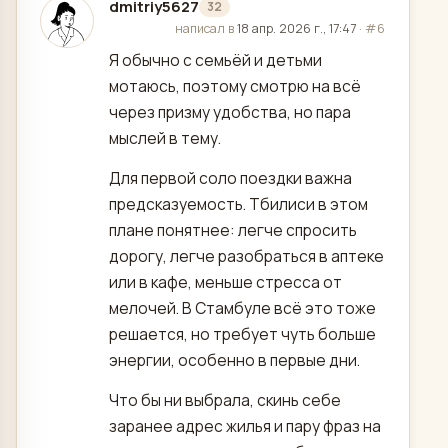
dmitriy5627
32
отредактировано
написал в
18 апр. 2026 г., 17:47
·
#6
Я обычно с семьёй и детьми
мотаюсь, поэтому смотрю на всё
через призму удобства, но пара
мыслей в тему.
Для первой соло поездки важна
предсказуемость. Тбилиси в этом
плане понятнее: легче спросить
дорогу, легче разобраться в аптеке
или в кафе, меньше стресса от
мелочей. В Стамбуле всё это тоже
решается, но требует чуть больше
энергии, особенно в первые дни.
Что бы ни выбрала, скинь себе
заранее адрес жилья и пару фраз на