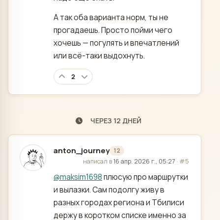
А так оба варианта норм, ты не
прогадаешь. Просто пойми чего
хочешь — погулять и впечатлений
или всё-таки выдохнуть.
2
ЧЕРЕЗ 12 ДНЕЙ
anton_journey
12
отредактировано
написал в
16 апр. 2026 г., 05:27
·
#5
@
maksim1698
плюсую про маршрутки
и вылазки. Сам подолгу живу в
разных городах региона и Тбилиси
держу в коротком списке именно за