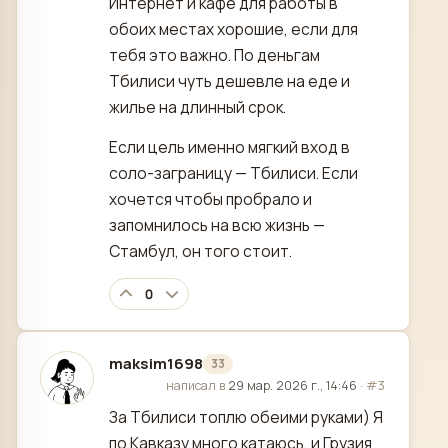
Интернет и кафе для работы в
обоих местах хорошие, если для
тебя это важно. По деньгам
Тбилиси чуть дешевле на еде и
жилье на длинный срок.
Если цель именно мягкий вход в
соло-заграницу — Тбилиси. Если
хочется чтобы пробрало и
запомнилось на всю жизнь —
Стамбул, он того стоит.
0
maksim1698
33
отредактировано
написал в
29 мар. 2026 г., 14:46
·
#3
За Тбилиси топлю обеими руками) Я
по Кавказу много катаюсь, и Грузия