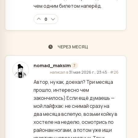
чем одним билетом наперёд.
0
ЧЕРЕЗ МЕСЯЦ
nomad_maksim
7
отредактировано
написал в
31 мая 2026 г., 23:45
·
#26
Автор, ну как, доехал? Три месяца
прошло, интересно чем
закончилось) Если ещё думаешь —
мой лайфхак: не снимай сразу на
два месяца вслепую, возьми койку в
хостеле на неделю, осмотрись по
районам ногами, а потом уже ищи