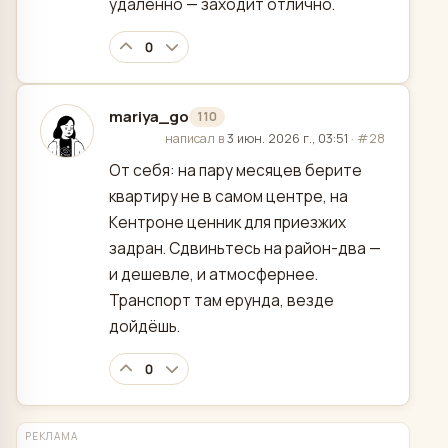
удалённо — заходит отлично.
0
mariya_go
110
отредактировано
написал в
3 июн. 2026 г., 03:51
·
#28
От себя: на пару месяцев берите
квартиру не в самом центре, на
Кентроне ценник для приезжих
задран. Сдвиньтесь на район-два —
и дешевле, и атмосфернее.
Транспорт там ерунда, везде
дойдёшь.
0
РЕКЛАМА