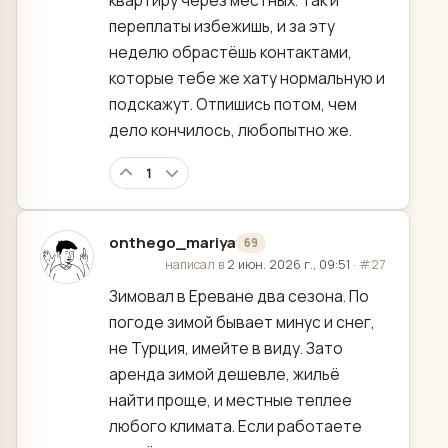
квартиру через местных. Так и
переплаты избежишь, и за эту
неделю обрастёшь контактами,
которые тебе же хату нормальную и
подскажут. Отпишись потом, чем
дело кончилось, любопытно же.
1
onthego_mariya
69
отредактировано
написал в
2 июн. 2026 г., 09:51
·
#27
Зимовал в Ереване два сезона. По
погоде зимой бывает минус и снег,
не Турция, имейте в виду. Зато
аренда зимой дешевле, жильё
найти проще, и местные теплее
любого климата. Если работаете