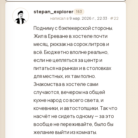
stepan_explorer
163
отредактировано
написал в
9 мар. 2026 г., 22:33
·
#22
Подниму с бэкпекерской стороны.
Жил в Ереване в хостеле почти
месяц, рюкзак на сорок литров и
всё. Бюджетно вполне реально,
если не цепляться за центр и
питаться на рынках и в столовках
для местных, их там полно.
Знакомства в хостеле сами
случаются, вечером на общей
кухне народ со всего света, и
кочевники, и автостопщики. Так что
насчёт не сидеть одному — за это
вообще не переживайте, было бы
желание выйти из комнаты.