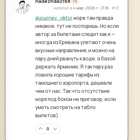
nadezhda2168
19
отредактировано
написал в
4 мар. 2026 г., 17:16
·
#21
@
journey_viktor
море там правда
никакое, тут не поспоришь. Но если
автор за билетами следит как я —
иногда из Еревана улетают очень
вкусные направления, и можно на
пару дней рвануть к воде, а базой
держать Армению. Я так пару раз
ловила хорошие тарифы из
тамошнего аэропорта, дешевле
чем от нас. Так что отсутствие
моря под боком не приговор, если
уметь смотреть на табло
вылетов)
0