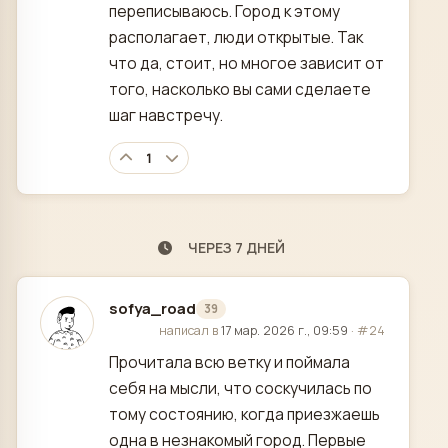
переписываюсь. Город к этому
располагает, люди открытые. Так
что да, стоит, но многое зависит от
того, насколько вы сами сделаете
шаг навстречу.
1
ЧЕРЕЗ 7 ДНЕЙ
sofya_road
39
отредактировано
написал в
17 мар. 2026 г., 09:59
·
#24
Прочитала всю ветку и поймала
себя на мысли, что соскучилась по
тому состоянию, когда приезжаешь
одна в незнакомый город. Первые