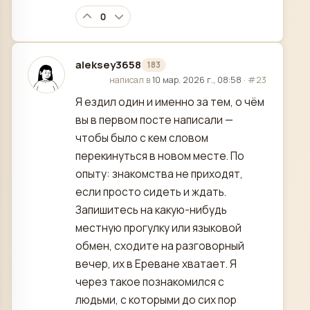
0
aleksey3658
183
отредактировано
написал в
10 мар. 2026 г., 08:58
·
#23
Я ездил один и именно за тем, о чём
вы в первом посте написали —
чтобы было с кем словом
перекинуться в новом месте. По
опыту: знакомства не приходят,
если просто сидеть и ждать.
Запишитесь на какую-нибудь
местную прогулку или языковой
обмен, сходите на разговорный
вечер, их в Ереване хватает. Я
через такое познакомился с
людьми, с которыми до сих пор