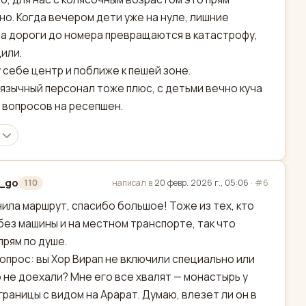
но. Когда вечером дети уже на нуле, лишние
а дороги до номера превращаются в катастрофу,
или.
 себе центр и поближе к пешей зоне.
язычный персонал тоже плюс, с детьми вечно куча
 вопросов на ресепшен.
a_go
написал в
20 февр. 2026 г., 05:06
·
#6
110
актировано
ила маршрут, спасибо большое! Тоже из тех, кто
без машины и на местном транспорте, так что
прям по душе.
опрос: вы Хор Вирап не включили специально или
 не доехали? Мне его все хвалят — монастырь у
границы с видом на Арарат. Думаю, влезет ли он в