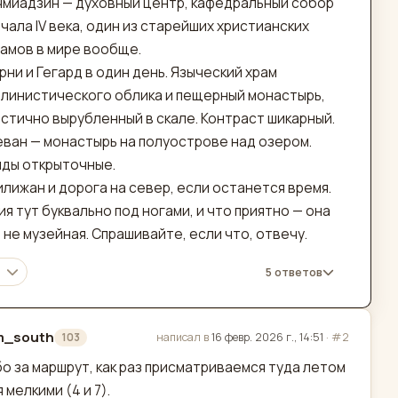
чмиадзин — духовный центр, кафедральный собор
чала IV века, один из старейших христианских
амов в мире вообще.
рни и Гегард в один день. Языческий храм
ллинистического облика и пещерный монастырь,
стично вырубленный в скале. Контраст шикарный.
ван — монастырь на полуострове над озером.
иды открыточные.
лижан и дорога на север, если останется время.
я тут буквально под ногами, и что приятно — она
 не музейная. Спрашивайте, если что, отвечу.
5 ответов
m_south
написал в
16 февр. 2026 г., 14:51
·
#2
103
актировано
о за маршрут, как раз присматриваемся туда летом
 мелкими (4 и 7).