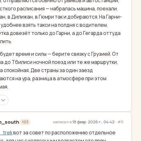
, отправляются обычно от рынков и автостанций,
сткого расписания — набралась машина, поехали.
ан, в Дилижан, в Гюмри так и добираются. На Гарни-
 удобнее взять такси на полдня с водителем,
тка довезёт только до Гарни, а до Гегарда оттуда
лить.
 будет время и силы — берите связку с Грузией. От
а до Тбилиси ночной поезд или те же маршрутки,
а спокойная. Две страны за один заезд
аются на ура, разница в атмосфере при этом
ая.
m_south
написал в
18 февр. 2026 г., 04:42
·
#5
103
актировано
l_trek
вот за совет по расположению отдельное
о, для нас с колясочным возрастом это прям