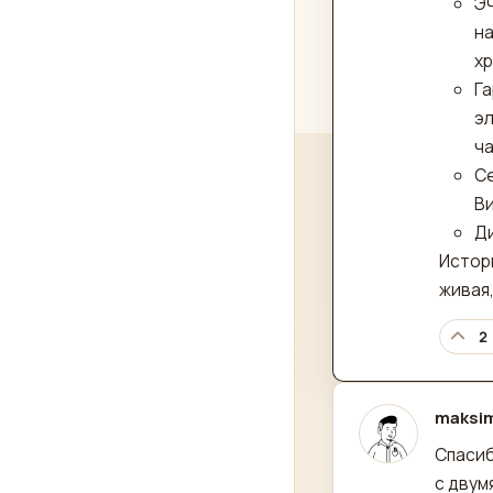
Э
на
хр
Га
э
ча
Се
В
Ди
Истори
живая,
2
maksi
отред
Спасиб
с двумя