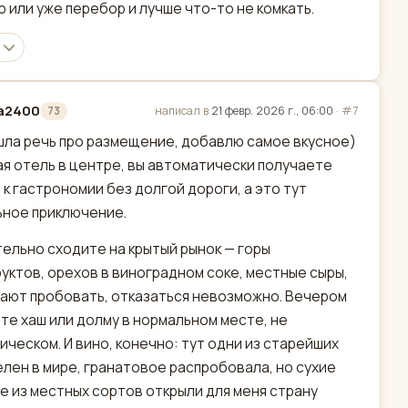
 или уже перебор и лучше что-то не комкать.
a2400
написал в
21 февр. 2026 г., 06:00
·
#7
73
актировано
шла речь про размещение, добавлю самое вкусное)
я отель в центре, вы автоматически получаете
 к гастрономии без долгой дороги, а это тут
ное приключение.
ельно сходите на крытый рынок — горы
уктов, орехов в виноградном соке, местные сыры,
дают пробовать, отказаться невозможно. Вечером
те хаш или долму в нормальном месте, не
ическом. И вино, конечно: тут одни из старейших
лен в мире, гранатовое распробовала, но сухие
е из местных сортов открыли для меня страну