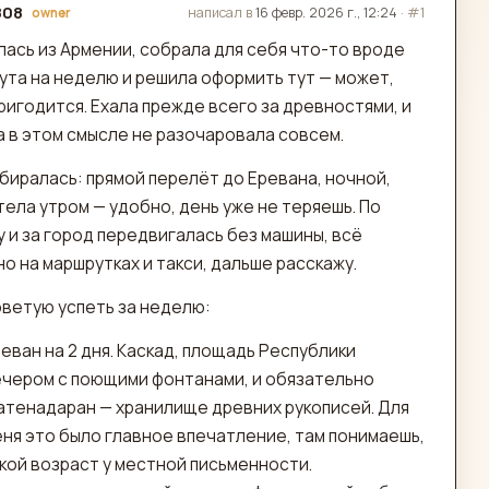
808
написал в
16 февр. 2026 г., 12:24
·
#1
owner
актировано
лась из Армении, собрала для себя что-то вроде
ута на неделю и решила оформить тут — может,
ригодится. Ехала прежде всего за древностями, и
а в этом смысле не разочаровала совсем.
биралась: прямой перелёт до Еревана, ночной,
ела утром — удобно, день уже не теряешь. По
 и за город передвигалась без машины, всё
о на маршрутках и такси, дальше расскажу.
оветую успеть за неделю:
еван на 2 дня. Каскад, площадь Республики
ечером с поющими фонтанами, и обязательно
атенадаран — хранилище древних рукописей. Для
ня это было главное впечатление, там понимаешь,
кой возраст у местной письменности.