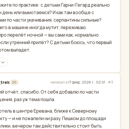
жите по практике: с детьми Гарни-Гегард реально
н день или вымотаемся? И как там вообще с
ми по части укачивания, серпантины сильные?
го в машине иногда мутит, переживаю.
про перелёт ночной — вы сами как, нормально
сли утренний прилёт? С детьми боюсь, что первый
отом выпадет.
_trek
написал в
17 февр. 2026 г., 02:01
·
#3
20
актировано
й отчёт, спасибо. От себя добавлю по части
ения, раз уж тема пошла.
отель в центре Еревана, ближе к Северному
кту — и не пожалели ни разу. Пешком до площади
лики, вечером там действительно стоит быть.