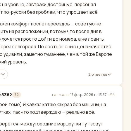
 на уровне, завтраки достойные, персонал
т по-русски без проблем, что упрощает всё.
ажен комфорт после переездов — советую не
ить на расположении, потому что после дня в
 хочется просто дойти до номера, а не ловить
через полгорода. По соотношению цена-качество
о удивили, заметно гуманнее, чем в той же Европе
жий уровень.
2 ответов
m5382
написал в
17 февр. 2026 г., 13:37
·
#4
72
актировано
моей теме) Я Кавказ катаю как раз без машины, на
тках, так что подтверждаю — реально всё.
берётся: междугородние маршрутки тут зовут