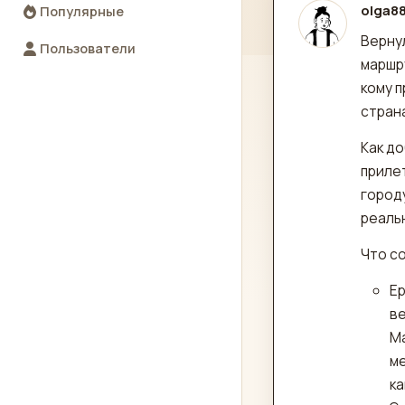
olga8
Популярные
отред
Верну
Пользователи
маршр
кому п
стран
Как до
прилет
городу
реальн
Что с
Ер
в
М
ме
ка