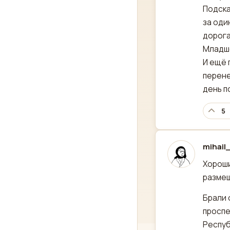
Подска
за оди
дорога
Младше
И ещё 
перене
день п
5
mihail
отред
Хороши
размещ
Брали 
проспе
Респуб