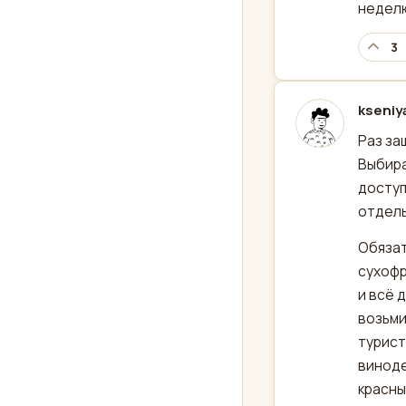
неделю
3
kseniy
отред
Раз за
Выбира
доступ
отдель
Обязат
сухофр
и всё 
возьми
турист
виноде
красны