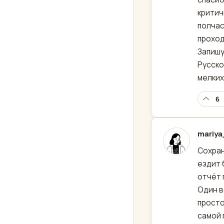
критич
полчас
проход
Запишу
Русско
мелких
6
mariy
отред
Сохран
ездит 
отчёт 
Один в
просто
самой 