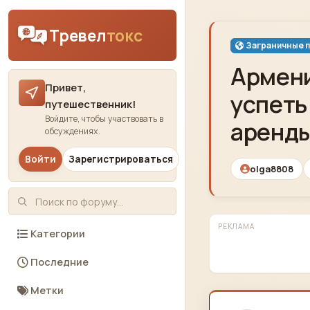
Skip to content
Тревел
токс
Заграничные 
Армени
Привет,
успеть
путешественник!
Войдите, чтобы участвовать в
аренды
обсуждениях.
Войти
Зарегистрироваться
olga8808
РЕКЛАМА
Категории
Последние
Метки