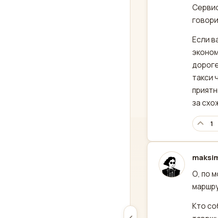
Сервис
говори
Если в
эконом
дороге
такси 
приятн
за схо
1
maksi
отред
О, по 
маршру
Кто со