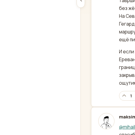
таврши
без жё
На Сев
Гегард
маршру
ещё пи
И если
Ереван
границ
закрыв
ощутим
1
maksi
отред
@
mihai
спасиб