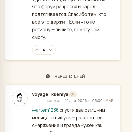
что форум разросся и народ
подтягивается. Спасибо тем, кто
всё это держит. Если что по
региону — пишите, помогу чем
смогу.
4
ЧЕРЕЗ 13 ДНЕЙ
voyage_kseniya
81
отредактировано
написал в
14 апр. 2026 г., 05:09
·
#45
@
artem1236
спустя два с лишним
месяца отпишусь — раздел под
снаряжение и правда нужен как