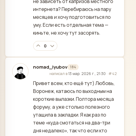
не зависеть от капризов местного
интернета? Перебираюсь на пару
месяцев и хочу подготовиться по
уму. Если есть отдельная тема —
киньте, не хочу тут засорять.
0
nomad_lyubov
184
отредактировано
написал в
13 мар. 2026 г., 21:30
·
#42
Привет всем, кто ещё тут) Любовь,
Воронеж, катаюсь по выходным на
короткие вылазки. Полтора месяца
форуму, а уже столько полезного
утащила в закладки. Я как раз по
теме «куда смотаться на два-три
дня недалеко», так что если кто