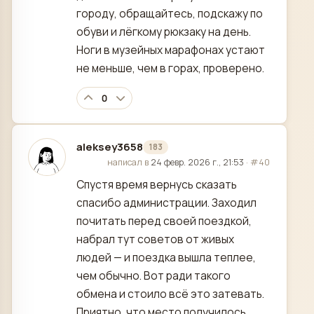
городу, обращайтесь, подскажу по
обуви и лёгкому рюкзаку на день.
Ноги в музейных марафонах устают
не меньше, чем в горах, проверено.
0
aleksey3658
183
отредактировано
написал в
24 февр. 2026 г., 21:53
·
#40
Спустя время вернусь сказать
спасибо администрации. Заходил
почитать перед своей поездкой,
набрал тут советов от живых
людей — и поездка вышла теплее,
чем обычно. Вот ради такого
обмена и стоило всё это затевать.
Приятно, что место получилось