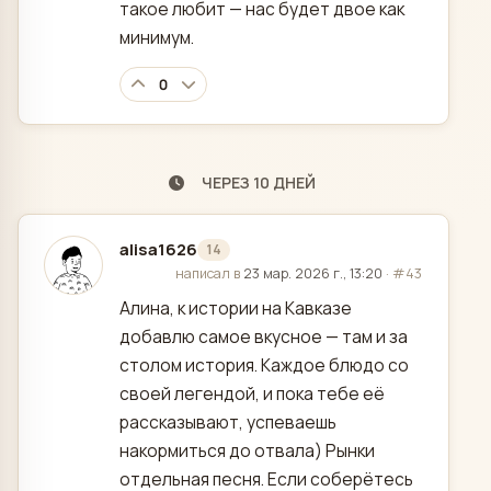
такое любит — нас будет двое как
минимум.
0
ЧЕРЕЗ 10 ДНЕЙ
alisa1626
14
отредактировано
написал в
23 мар. 2026 г., 13:20
·
#43
Алина, к истории на Кавказе
добавлю самое вкусное — там и за
столом история. Каждое блюдо со
своей легендой, и пока тебе её
рассказывают, успеваешь
накормиться до отвала) Рынки
отдельная песня. Если соберётесь