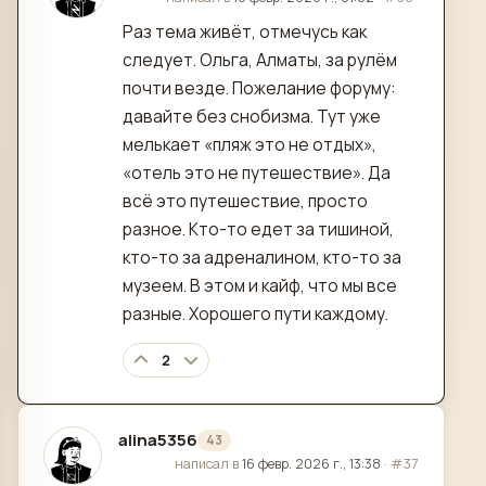
Раз тема живёт, отмечусь как
следует. Ольга, Алматы, за рулём
почти везде. Пожелание форуму:
давайте без снобизма. Тут уже
мелькает «пляж это не отдых»,
«отель это не путешествие». Да
всё это путешествие, просто
разное. Кто-то едет за тишиной,
кто-то за адреналином, кто-то за
музеем. В этом и кайф, что мы все
разные. Хорошего пути каждому.
2
alina5356
43
отредактировано
написал в
16 февр. 2026 г., 13:38
·
#37