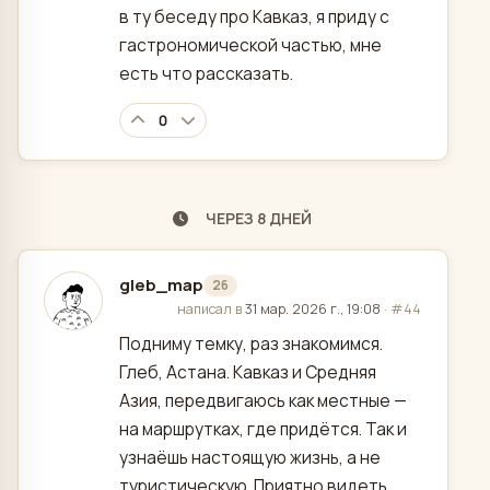
в ту беседу про Кавказ, я приду с
гастрономической частью, мне
есть что рассказать.
0
ЧЕРЕЗ 8 ДНЕЙ
gleb_map
26
отредактировано
написал в
31 мар. 2026 г., 19:08
·
#44
Подниму темку, раз знакомимся.
Глеб, Астана. Кавказ и Средняя
Азия, передвигаюсь как местные —
на маршрутках, где придётся. Так и
узнаёшь настоящую жизнь, а не
туристическую. Приятно видеть,