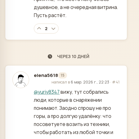
душевное, а не очередная витрина.
Пусть растёт.
2
ЧЕРЕЗ 10 ДНЕЙ
elena5618
15
отредактировано
написал в
6 мар. 2026 г., 22:23
·
#41
@
yuriy8347
вижу, тут собрались
люди, которые в снаряжении
понимают. Заодно спрошу не про
горы, а про долгую удалёнку: что
посоветуете возить из техники,
чтобы работать из любой точки и