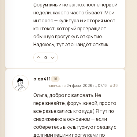
форум жив и не заглох после первой
недели, как это часто бывает. Мой
интерес — культура и история мест,
контекст, который превращает
обычную прогулку в открытие.
Надеюсь, тут это найдёт отклик.
0
olga411
16
отредактировано
написал в
24 февр. 2026 г., 07:19
·
#39
Ольга, добро пожаловать. Не
переживайте, форум живой, просто
все разъехались кто куда) Я тут по
снаряжению в основном — если
соберётесь в культурную поездку с
долгими пешими прогулками по