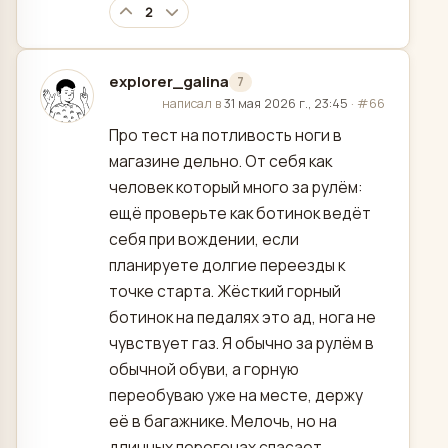
2
explorer_galina
7
отредактировано
написал в
31 мая 2026 г., 23:45
·
#66
Про тест на потливость ноги в
магазине дельно. От себя как
человек который много за рулём:
ещё проверьте как ботинок ведёт
себя при вождении, если
планируете долгие переезды к
точке старта. Жёсткий горный
ботинок на педалях это ад, нога не
чувствует газ. Я обычно за рулём в
обычной обуви, а горную
переобуваю уже на месте, держу
её в багажнике. Мелочь, но на
длинных перегонах спасает.