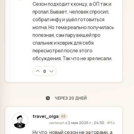
Сезон подходит к концу, а ОП так и
пропал. Бывает, человек спросил,
собрал инфу и ушёл готовиться
молча. Но тема реально получилась
полезная, сам пару вещей про
спальник и коврик для себя
пересмотрел после этого
обсуждения. Так что не зря писали.
0
ЧЕРЕЗ 20 ДНЕЙ
travel_olga
45
отредактировано
написал в
2 мая 2026 г., 04:30
·
#64
Ну что, новый сезон не за горами, а