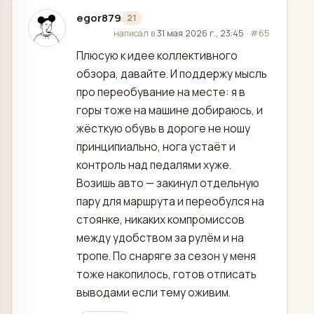
egor879
21
отредактировано
написал в
31 мая 2026 г., 23:45
·
#65
Плюсую к идее коллективного
обзора, давайте. И поддержу мысль
про переобувание на месте: я в
горы тоже на машине добираюсь, и
жёсткую обувь в дороге не ношу
принципиально, нога устаёт и
контроль над педалями хуже.
Возишь авто — закинул отдельную
пару для маршрута и переобулся на
стоянке, никаких компромиссов
между удобством за рулём и на
тропе. По снаряге за сезон у меня
тоже накопилось, готов отписать
выводами если тему оживим.