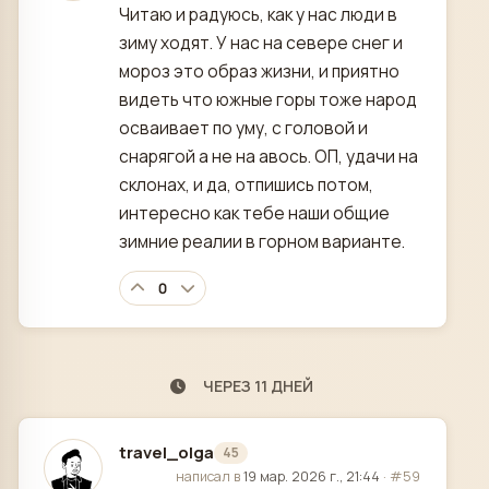
Читаю и радуюсь, как у нас люди в
зиму ходят. У нас на севере снег и
мороз это образ жизни, и приятно
видеть что южные горы тоже народ
осваивает по уму, с головой и
снарягой а не на авось. ОП, удачи на
склонах, и да, отпишись потом,
интересно как тебе наши общие
зимние реалии в горном варианте.
0
ЧЕРЕЗ 11 ДНЕЙ
travel_olga
45
отредактировано
написал в
19 мар. 2026 г., 21:44
·
#59