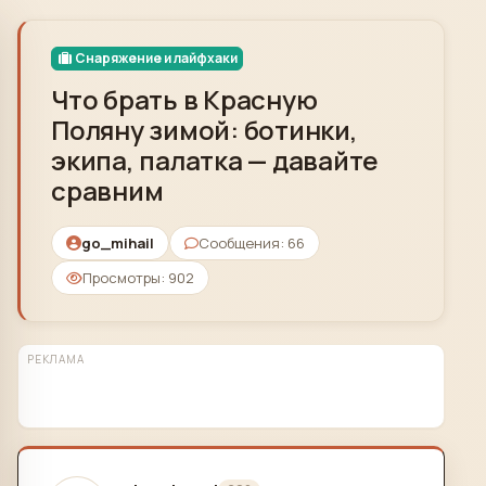
Skip to content
Снаряжение и лайфхаки
Что брать в Красную
Поляну зимой: ботинки,
экипа, палатка — давайте
сравним
go_mihail
Сообщения: 66
Просмотры: 902
РЕКЛАМА