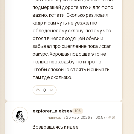
подмёрзшей дороге это и для фото
важно, кстати. Сколько раз ловил
кадр и сам чуть не уезжал по
обледенелому склону, потому что
стоял в неподходящей обуви и
забывал про сцепление пока искал
ракурс. Хорошая подошва это не
только про ходьбу, но и про то
чтобы спокойно стоять и снимать
там где скользко.
0
explorer_aleksey
106
отредактировано
написал в
25 мар. 2026 г., 00:57
·
#61
Возвращаясь к идее