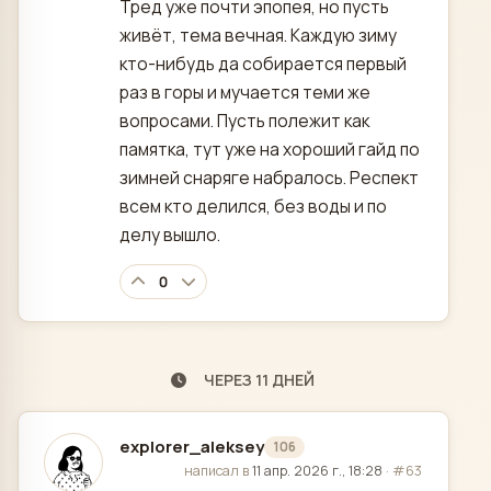
Тред уже почти эпопея, но пусть
живёт, тема вечная. Каждую зиму
кто-нибудь да собирается первый
раз в горы и мучается теми же
вопросами. Пусть полежит как
памятка, тут уже на хороший гайд по
зимней снаряге набралось. Респект
всем кто делился, без воды и по
делу вышло.
0
ЧЕРЕЗ 11 ДНЕЙ
explorer_aleksey
106
отредактировано
написал в
11 апр. 2026 г., 18:28
·
#63