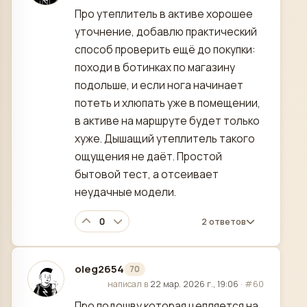
Про утеплитель в активе хорошее
уточнение, добавлю практический
способ проверить ещё до покупки:
походи в ботинках по магазину
подольше, и если нога начинает
потеть и хлюпать уже в помещении,
в активе на маршруте будет только
хуже. Дышащий утеплитель такого
ощущения не даёт. Простой
бытовой тест, а отсеивает
неудачные модели.
0
2 ответов
oleg2654
70
отредактировано
написал в
22 мар. 2026 г., 19:06
·
#60
Про подошву которая цепляется на