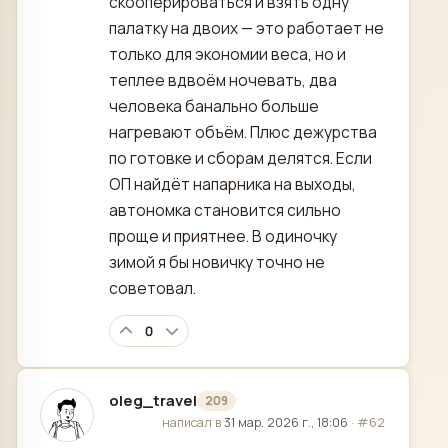
скооперироваться и взять одну
палатку на двоих — это работает не
только для экономии веса, но и
теплее вдвоём ночевать, два
человека банально больше
нагревают объём. Плюс дежурства
по готовке и сборам делятся. Если
ОП найдёт напарника на выходы,
автономка становится сильно
проще и приятнее. В одиночку
зимой я бы новичку точно не
советовал.
0
oleg_travel
209
отредактировано
написал в
31 мар. 2026 г., 18:06
·
#62