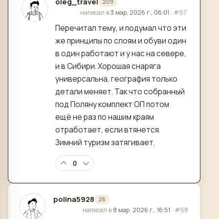
oleg_travel
209
отредактировано
написал в
3 мар. 2026 г., 06:01
·
#57
Перечитал тему, и подумал что эти
же принципы по слоям и обуви один
в один работают и у нас на севере,
и в Сибири. Хорошая снаряга
универсальна, география только
детали меняет. Так что собранный
под Поляну комплект ОП потом
ещё не раз по нашим краям
отработает, если втянется.
Зимний туризм затягивает.
0
polina5928
26
отредактировано
написал в
8 мар. 2026 г., 16:51
·
#58