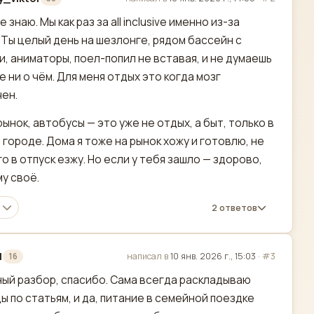
актировано
е знаю. Мы как раз за all inclusive именно из-за
 Ты целый день на шезлонге, рядом бассейн с
и, аниматоры, поел-попил не вставая, и не думаешь
 ни о чём. Для меня отдых это когда мозг
ен.
 рынок, автобусы — это уже не отдых, а быт, только в
 городе. Дома я тоже на рынок хожу и готовлю, не
го в отпуск езжу. Но если у тебя зашло — здорово,
у своё.
2 ответов
1
написал в
10 янв. 2026 г., 15:03
·
#3
16
актировано
ый разбор, спасибо. Сама всегда раскладываю
ы по статьям, и да, питание в семейной поездке