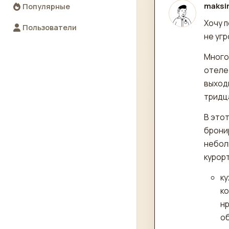
maksi
Популярные
отред
Хочу п
Пользователи
не угр
Много
отеле 
выходи
тридц
В этот
брони
небол
курорт
ку
ко
нр
об