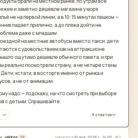
одукты брали на местном рынке, по утрам всё
ежее и заметно дешевле магазина у моря
льё не на первой линии, а в 10-15 минутах пешком —
нник падает прилично, а до пляжа дойти не
роблема даже с младшим
оездной на местные автобусы вместо такси, дети
таются с удовольствием как на аттракционе
 вышло ощутимо дешевле обычного пакета, и при
мы реально посмотрели страну, а не четыре стены
 Дети, кстати, в восторге именно от рынка и
сов, а не от анимации.
ому надо — подскажу, на что смотреть при выборе
ов с детьми. Спрашивайте.
3 ответов
y_viktor
написал в
10 янв. 2026 г., 14:55
·
#2
58