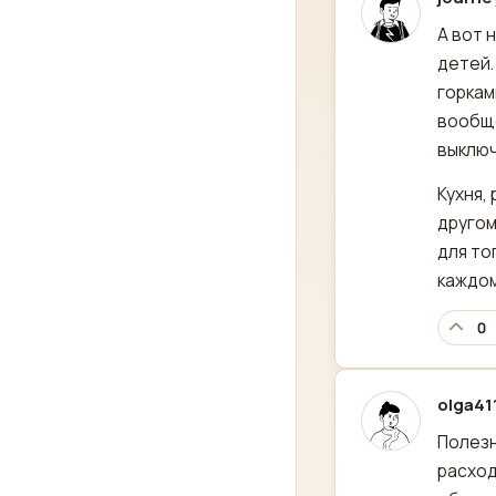
отред
А вот н
детей.
горкам
вообще
выключ
Кухня,
другом
для то
каждом
0
olga41
отред
Полезн
расход