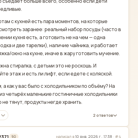
 съедает больше всего, особенно если дети
редливые.
ртам с кухней есть пара моментов, на которые
смотреть заранее: реальный набор посуды (часто в
ении кухня есть, а готовить не на чем — одна
одка и две тарелки), наличие чайника, и работает
яжка/окно на кухне, иначе в жару готовить мучение.
жна стиралка, с детьми это не роскошь. И
йте этаж и есть ли лифт, если едете с коляской.
, а как у вас было с холодильником по объёму? На
из четырёх маленькие гостиничные холодильники
 не тянут, продукты негде хранить.
2 ответов
2371
написал в
10 янв. 2026 г., 17:38
·
#4
90