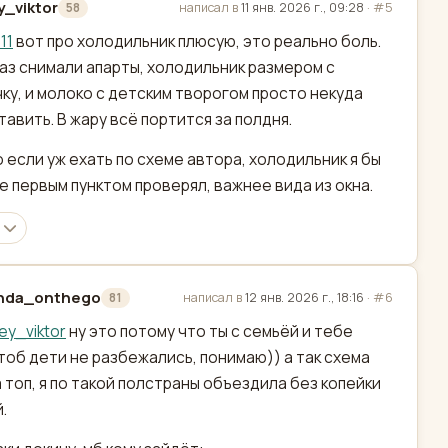
y_viktor
написал в
11 янв. 2026 г., 09:28
·
#5
58
актировано
11
вот про холодильник плюсую, это реально боль.
аз снимали апарты, холодильник размером с
ку, и молоко с детским творогом просто некуда
тавить. В жару всё портится за полдня.
о если уж ехать по схеме автора, холодильник я бы
 первым пунктом проверял, важнее вида из окна.
hda_onthego
написал в
12 янв. 2026 г., 18:16
·
#6
81
актировано
ey_viktor
ну это потому что ты с семьёй и тебе
тоб дети не разбежались, понимаю)) а так схема
 топ, я по такой полстраны объездила без копейки
.