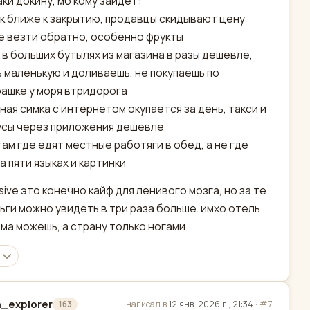
ки докину, мб кому зайдёт:
к ближе к закрытию, продавцы скидывают цену
е везти обратно, особенно фрукты
 в больших бутылях из магазина в разы дешевле,
 маленькую и доливаешь, не покупаешь по
ашке у моря втридорога
ная симка с интернетом окупается за день, такси и
сы через приложения дешевле
там где едят местные работяги в обед, а не где
а пяти языках и картинки
lusive это конечно кайф для ленивого мозга, но за те
ьги можно увидеть в три раза больше. имхо отель
ома можешь, а страну только ногами
_explorer
написал в
12 янв. 2026 г., 21:34
·
#7
163