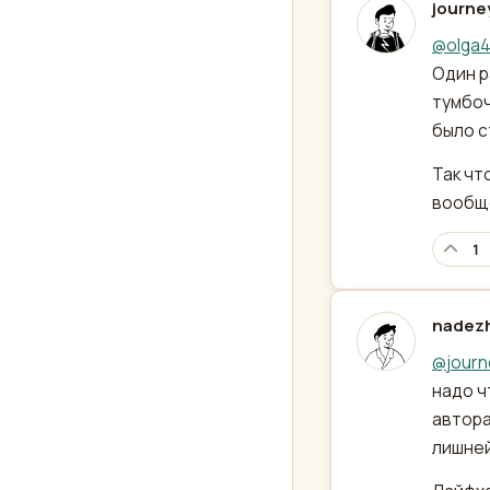
journe
отред
@
olga4
Один р
тумбоч
было с
Так чт
вообще
1
nadez
отред
@
journ
надо ч
автора
лишней