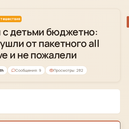
тешествия
 с детьми бюджетно:
 ушли от пакетного all
ive и не пожалели
th
Сообщения: 9
Просмотры: 282