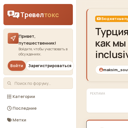
Skip to content
Тревел
токс
Бюджетные пу
Турция
Привет,
как мы
путешественник!
Войдите, чтобы участвовать в
inclus
обсуждениях.
Войти
Зарегистрироваться
maksim_sou
РЕКЛАМА
Категории
Последние
Метки