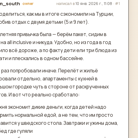
m_south
написал в
10 янв. 2026 г., 11:08
·
#1
owner
актировано
оделиться, как мы в итоге сэкономили на Турции,
обив отдых с двумя детьми (5 и 9 лет).
летняя привычка была — берём пакет, сидим в
на all inclusive и никуда. Удобно, но из года в год
ло всё дороже, а по факту дети ели три блюда из
ати и плескались в одном бассейне.
 раз попробовали иначе. Перелёт и жильё
ровали отдельно, апартаменты с кухней в
ьшом городке чуть в стороне от раскрученных
ов. И вот что реально сработало:
хня экономит дикие деньги, когда детей надо
рмить нормальной едой, а не тем, что им просто
авится у шведского стола. Завтраки и ужины дома,
ед где гуляли