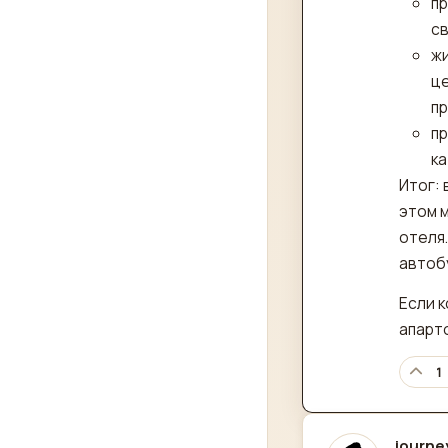
пр
св
жи
це
п
пр
ка
Итог:
этом 
отеля.
автобу
Если к
апарт
1
journe