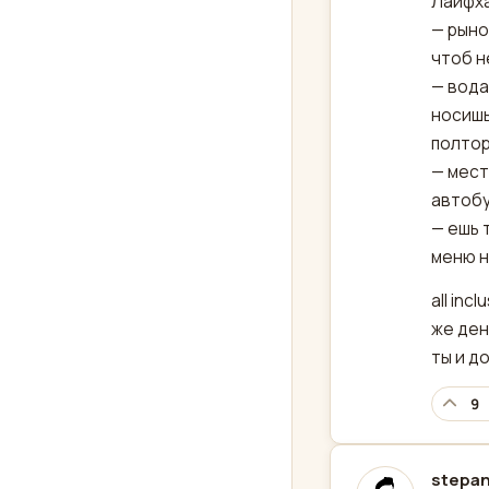
Лайфха
— рыно
чтоб н
— вода
носишь
полтор
— мест
автобу
— ешь 
меню н
all inc
же ден
ты и д
9
stepan