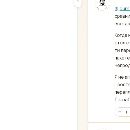
отред
@
journ
сравнив
всегда
Когда 
стол с
ты пер
пакете
непрод
Я не а
Просто 
перепл
беззаб
1