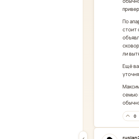
обычно
приве
По апа
стоит 
объявл
сковор
ли выт
Ещё ва
уточня
Максим
семью 
обычно
0
ruslan