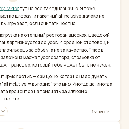
актировано
ey_viktor
тут не всё так однозначно. Я тоже
ал по цифрам, и пакетный all inclusive далеко не
 выигрывает, если считать честно.
нагрузка на отельный ресторан высокая, шведский
тандартизируется до уровня средней столовой, и
еплачиваешь за объём, а не за качество. Плюс в
 заложена маржа туроператора, страховка от
аж, трансфер, который тебе может быть не нужен.
гитирую против — сам ценю, когда не надо думать.
"all inclusive = выгодно" это миф. Иногда да, иногда
ата процентов на тридцать за иллюзию
отности.
1 ответ