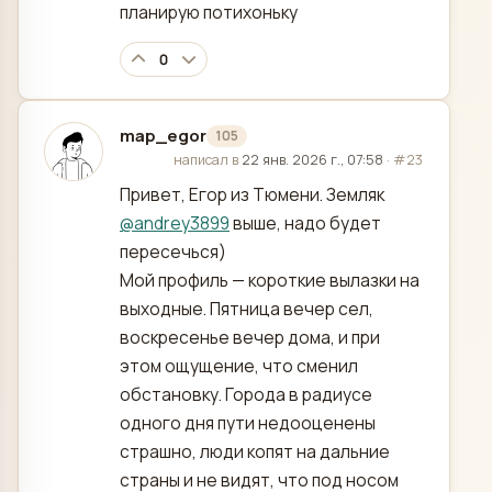
планирую потихоньку
0
map_egor
105
отредактировано
написал в
22 янв. 2026 г., 07:58
·
#23
Привет, Егор из Тюмени. Земляк
@
andrey3899
выше, надо будет
пересечься)
Мой профиль — короткие вылазки на
выходные. Пятница вечер сел,
воскресенье вечер дома, и при
этом ощущение, что сменил
обстановку. Города в радиусе
одного дня пути недооценены
страшно, люди копят на дальние
страны и не видят, что под носом