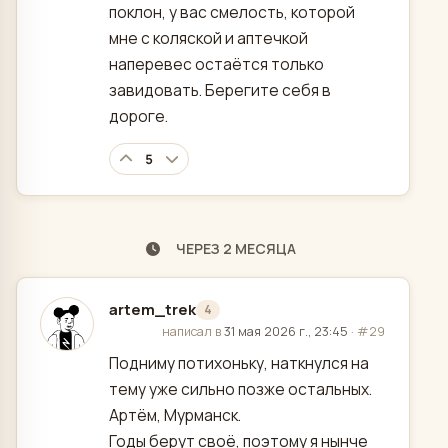
поклон, у вас смелость, которой
мне с коляской и аптечкой
наперевес остаётся только
завидовать. Берегите себя в
дороге.
5
ЧЕРЕЗ 2 МЕСЯЦА
artem_trek
4
отредактировано
написал в
31 мая 2026 г., 23:45
·
#29
Подниму потихоньку, наткнулся на
тему уже сильно позже остальных.
Артём, Мурманск.
Годы берут своё, поэтому я нынче