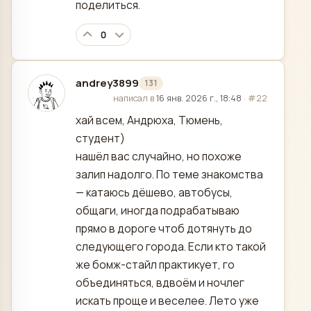
поделиться.
0
andrey3899
131
отредактировано
написал в
16 янв. 2026 г., 18:48
·
#22
хай всем, Андрюха, Тюмень,
студент)
нашёл вас случайно, но похоже
залип надолго. По теме знакомства
— катаюсь дёшево, автобусы,
общаги, иногда подрабатываю
прямо в дороге чтоб дотянуть до
следующего города. Если кто такой
же бомж-стайл практикует, го
объединяться, вдвоём и ночлег
искать проще и веселее. Лето уже