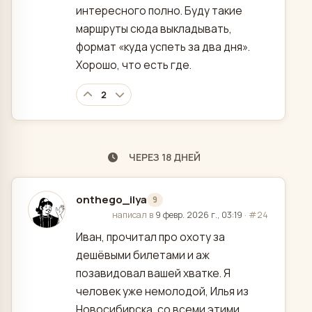
интересного полно. Буду такие
маршруты сюда выкладывать,
формат «куда успеть за два дня».
Хорошо, что есть где.
2
ЧЕРЕЗ 18 ДНЕЙ
onthego_ilya
9
отредактировано
написал в
9 февр. 2026 г., 03:19
·
#24
Иван, прочитал про охоту за
дешёвыми билетами и аж
позавидовал вашей хватке. Я
человек уже немолодой, Илья из
Новосибирска, со всеми этими