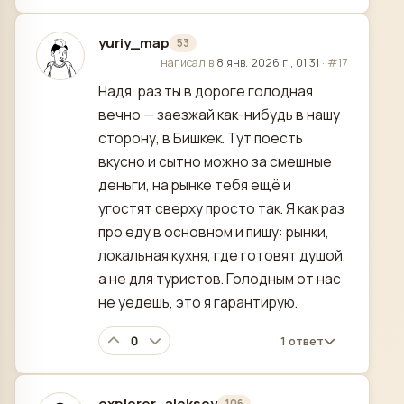
yuriy_map
53
отредактировано
написал в
8 янв. 2026 г., 01:31
·
#17
Надя, раз ты в дороге голодная
вечно — заезжай как-нибудь в нашу
сторону, в Бишкек. Тут поесть
вкусно и сытно можно за смешные
деньги, на рынке тебя ещё и
угостят сверху просто так. Я как раз
про еду в основном и пишу: рынки,
локальная кухня, где готовят душой,
а не для туристов. Голодным от нас
не уедешь, это я гарантирую.
0
1 ответ
explorer_aleksey
106