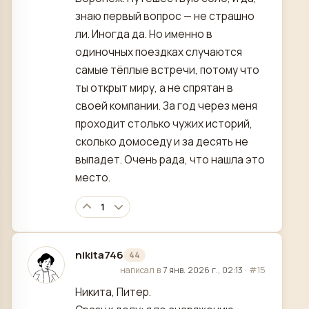
знаю первый вопрос — не страшно
ли. Иногда да. Но именно в
одиночных поездках случаются
самые тёплые встречи, потому что
ты открыт миру, а не спрятан в
своей компании. За год через меня
проходит столько чужих историй,
сколько домоседу и за десять не
выпадет. Очень рада, что нашла это
место.
1
nikita746
44
отредактировано
написал в
7 янв. 2026 г., 02:13
·
#15
Никита, Питер.