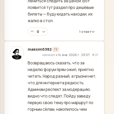
лениться следить за ценой. Вот
появится тут раздел про дешёвые
билеты — буду кидать находки, их
жалко в стол.
0
1 ответ
maksim5382
72
отредактировано
написал в
14 янв. 2026 г., 03:07
·
#21
Возвращаюсь сказать, что за
неделю форум прям ожил, приятно
читать. Народ разный, а грызни нет,
что для интернета редкость.
Админам респект за модерацию,
видно что следят. Пойду заведу
первую свою тему про маршрут по
горным сёлам, накопилось чем