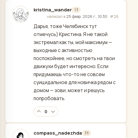
kristina_wander
13
отредактировано
написал в
25 февр. 2026 г., 10:30
·
#26
Дарья, тоже Челябинск тут
отмечусь) Кристина. Я не такой
экстремал как ты, мой максимум —
выходные с активностью
поспокойнее, но смотреть на твои
движухи будет интересно. Если
придумаешь что-то не совсем
суицидальное для новичка рядом с
домом — зови, может и решусь
попробовать.
0
compass_nadezhda
39