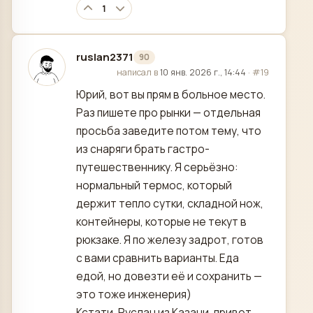
1
ruslan2371
90
отредактировано
написал в
10 янв. 2026 г., 14:44
·
#19
Юрий, вот вы прям в больное место.
Раз пишете про рынки — отдельная
просьба заведите потом тему, что
из снаряги брать гастро-
путешественнику. Я серьёзно:
нормальный термос, который
держит тепло сутки, складной нож,
контейнеры, которые не текут в
рюкзаке. Я по железу задрот, готов
с вами сравнить варианты. Еда
едой, но довезти её и сохранить —
это тоже инженерия)
Кстати, Руслан из Казани, привет