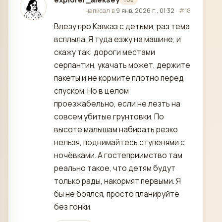
отредактировано
написал в
9 янв. 2026 г., 01:32
·
#18
Влезу про Кавказ с детьми, раз тема
всплыла. Я туда езжу на машине, и
скажу так: дороги местами
серпантин, укачать может, держите
пакеты и не кормите плотно перед
спуском. Но в целом
проезжабельно, если не лезть на
совсем убитые грунтовки. По
высоте малышам набирать резко
нельзя, поднимайтесь ступенями с
ночёвками. А гостеприимство там
реально такое, что детям будут
только рады, накормят первыми. Я
бы не боялся, просто планируйте
без гонки.