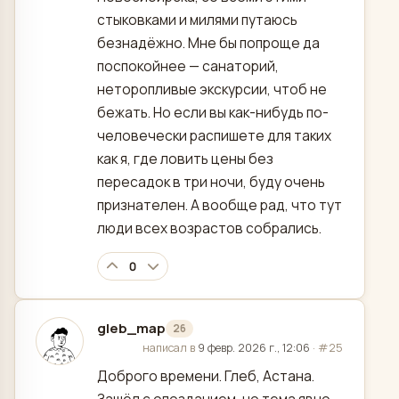
стыковками и милями путаюсь
безнадёжно. Мне бы попроще да
поспокойнее — санаторий,
неторопливые экскурсии, чтоб не
бежать. Но если вы как-нибудь по-
человечески распишете для таких
как я, где ловить цены без
пересадок в три ночи, буду очень
признателен. А вообще рад, что тут
люди всех возрастов собрались.
0
gleb_map
26
отредактировано
написал в
9 февр. 2026 г., 12:06
·
#25
Доброго времени. Глеб, Астана.