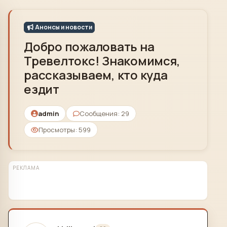
Skip to content
Анонсы и новости
Добро пожаловать на
Тревелтокс! Знакомимся,
рассказываем, кто куда
ездит
admin
Сообщения: 29
Просмотры: 599
РЕКЛАМА