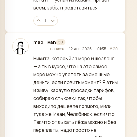
всем, забыл представиться.
1
map_ivan
50
отредактировано
написал в
12 янв. 2026 г., 01:35
·
#20
Никита, который за море и шезлонг
— а ты в курсе, что на это самое
море можно улететь за смешные
деньги, если ловить момент? Я этим
и живу: караулю просадки тарифов,
собираю стыковки так, чтобы
выходило дешевле прямого, мили
туда же. Иван, Челябинск, если что.
Так что отдыхать лёжа можно и без
переплаты, надо просто не