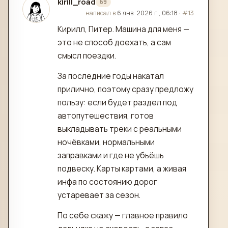
kirill_road
69
отредактировано
написал в
6 янв. 2026 г., 06:18
·
#13
Кирилл, Питер. Машина для меня —
это не способ доехать, а сам
смысл поездки.
За последние годы накатал
прилично, поэтому сразу предложу
пользу: если будет раздел под
автопутешествия, готов
выкладывать треки с реальными
ночёвками, нормальными
заправками и где не убьёшь
подвеску. Карты картами, а живая
инфа по состоянию дорог
устаревает за сезон.
По себе скажу — главное правило