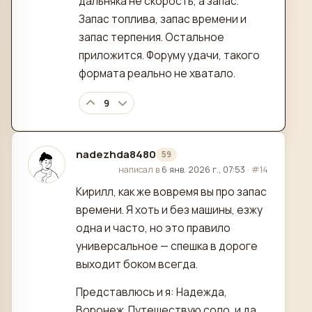
дальняка не скорость, а запас.
Запас топлива, запас времени и
запас терпения. Остальное
приложится. Форуму удачи, такого
формата реально не хватало.
9
nadezhda8480
59
отредактировано
написал в
6 янв. 2026 г., 07:53
·
#14
Кирилл, как же вовремя вы про запас
времени. Я хоть и без машины, езжу
одна и часто, но это правило
универсальное — спешка в дороге
выходит боком всегда.
Представлюсь и я: Надежда,
Воронеж. Путешествую соло, и да,