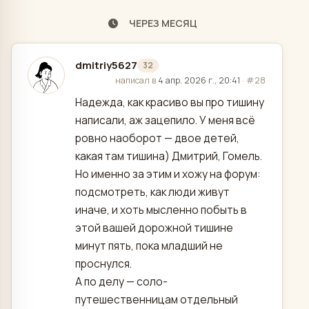
ЧЕРЕЗ МЕСЯЦ
dmitriy5627
32
отредактировано
написал в
4 апр. 2026 г., 20:41
·
#28
Надежда, как красиво вы про тишину
написали, аж зацепило. У меня всё
ровно наоборот — двое детей,
какая там тишина) Дмитрий, Гомель.
Но именно за этим и хожу на форум:
подсмотреть, как люди живут
иначе, и хоть мысленно побыть в
этой вашей дорожной тишине
минут пять, пока младший не
проснулся.
А по делу — соло-
путешественницам отдельный