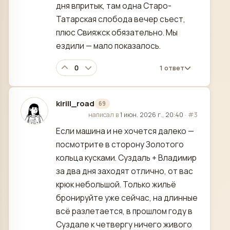
дня впритык, там одна Старо-
Татарская слобода вечер съест,
плюс Свияжск обязательно. Мы
ездили — мало показалось.
0
1 ответ
kirill_road
69
отредактировано
написал в
1 июн. 2026 г., 20:40
·
#3
Если машина и не хочется далеко —
посмотрите в сторону Золотого
кольца кусками. Суздаль + Владимир
за два дня заходят отлично, от вас
крюк небольшой. Только жильё
бронируйте уже сейчас, на длинные
всё разлетается, в прошлом году в
Суздале к четвергу ничего живого