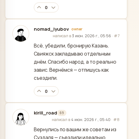
0
nomad_lyubov
owner
отредактировано
написал в
3 июн. 2026 г., 05:56
·
#7
Всё, убедили, бронирую Казань.
Свияжск закладываю отдельным
днём. Спасибо народ, а то реально
завис. Вернёмся — отпишусь как
съездили.
0
kirill_road
69
отредактировано
написал в
4 июн. 2026 г., 05:40
·
#8
Вернулись по вашим же советам из
Суздаля — съездили идеально,