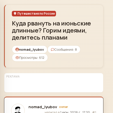
Skip to content
Путешествия по России
Куда рвануть на июньские
длинные? Горим идеями,
делитесь планами
nomad_lyubov
Сообщения: 8
Просмотры: 612
РЕКЛАМА
nomad_lyubov
owner
отредактировано
написал в
1 июн. 2026 г., 17:20
·
#1