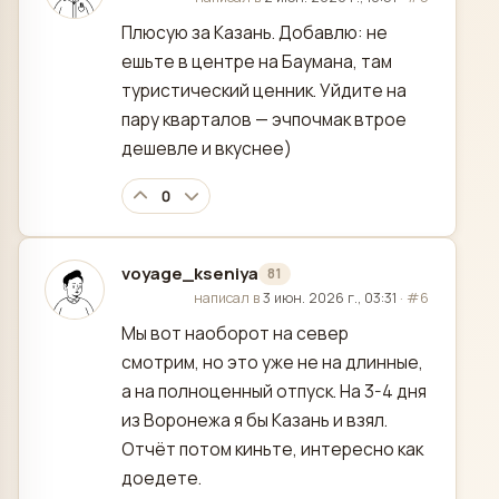
Плюсую за Казань. Добавлю: не
ешьте в центре на Баумана, там
туристический ценник. Уйдите на
пару кварталов — эчпочмак втрое
дешевле и вкуснее)
0
voyage_kseniya
81
отредактировано
написал в
3 июн. 2026 г., 03:31
·
#6
Мы вот наоборот на север
смотрим, но это уже не на длинные,
а на полноценный отпуск. На 3-4 дня
из Воронежа я бы Казань и взял.
Отчёт потом киньте, интересно как
доедете.