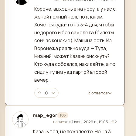
Короче, выходные на носу, а у нас с
женой полный ноль по планам.
Хочется куда-то на 3-4 дня, чтобы
недорого и без самолёта (билеты
сейчас конские). Машина есть. Из
Воронежа реально куда — Тула,
Нижний, может Казань рискнуть?
Кто куда собрался, накидайте, а то
сидим тупим над картой второй
вечер.
0
3 ответов
map_egor
105
отредактировано
написал в
1 июн. 2026 г., 19:05
·
#2
Казань топ, не пожалеете. Но на 3