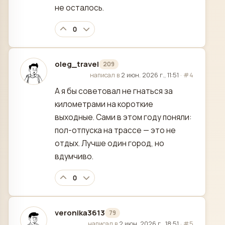
не осталось.
0
oleg_travel
209
отредактировано
написал в
2 июн. 2026 г., 11:51
·
#4
А я бы советовал не гнаться за
километрами на короткие
выходные. Сами в этом году поняли:
пол-отпуска на трассе — это не
отдых. Лучше один город, но
вдумчиво.
0
veronika3613
79
отредактировано
написал в
2 июн. 2026 г., 18:51
·
#5