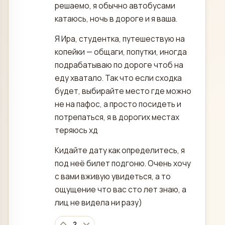
решаемо, я обычно автобусами
катаюсь, ночь в дороге и я ваша.
Я Ира, студентка, путешествую на
копейки — общаги, попутки, иногда
подрабатываю по дороге чтоб на
еду хватало. Так что если сходка
будет, выбирайте место где можно
не на пафос, а просто посидеть и
потрепаться, я в дорогих местах
теряюсь хд
Кидайте дату как определитесь, я
под неё билет подгоню. Очень хочу
с вами вживую увидеться, а то
ощущение что вас сто лет знаю, а
лиц не видела ни разу)
2