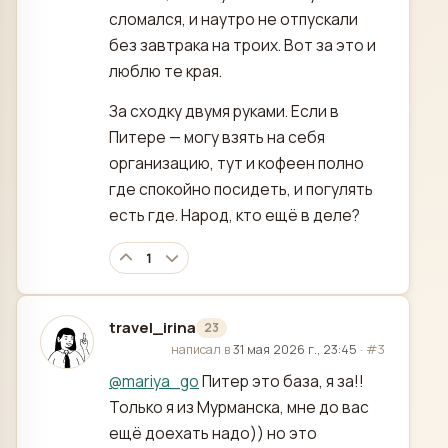
сломался, и наутро не отпускали
без завтрака на троих. Вот за это и
люблю те края.
За сходку двумя руками. Если в
Питере — могу взять на себя
организацию, тут и кофеен полно
где спокойно посидеть, и погулять
есть где. Народ, кто ещё в деле?
1
travel_irina
23
отредактировано
написал в
31 мая 2026 г., 23:45
·
#3
@
mariya_go
Питер это база, я за!!
Только я из Мурманска, мне до вас
ещё доехать надо)) но это