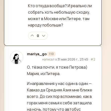
Кто откуда вообще? И реально ли
собрать хоть небольшую сходку,
может в Москве или Питере, там
народу побольше?
0
mariya_go
110
отредактировано
написал в
31 мая 2026 г., 23:45
·
#2
О, тёзка почти, я тоже Петрова)
Мария, из Питера.
И направления у нас один в один —
Кавказ да Средняя Азия мне ближе
всего. До сих пор вспоминаю, как в
горах меня семья к себе затащила
на ночь, потому что автобус