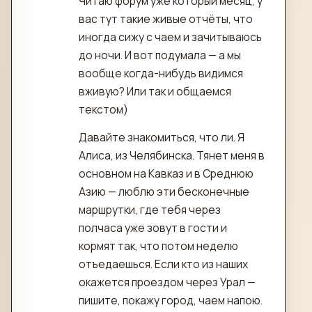
Читаю форум уже который месяц, у
вас тут такие живые отчёты, что
иногда сижу с чаем и зачитываюсь
до ночи. И вот подумала — а мы
вообще когда-нибудь видимся
вживую? Или так и общаемся
текстом)
Давайте знакомиться, что ли. Я
Алиса, из Челябинска. Тянет меня в
основном на Кавказ и в Среднюю
Азию — люблю эти бесконечные
маршрутки, где тебя через
полчаса уже зовут в гости и
кормят так, что потом неделю
отъедаешься. Если кто из наших
окажется проездом через Урал —
пишите, покажу город, чаем напою.