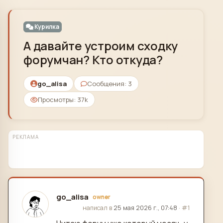
Skip to content
Курилка
А давайте устроим сходку
форумчан? Кто откуда?
go_alisa
Сообщения: 3
Просмотры: 37k
РЕКЛАМА
go_alisa
owner
отредактировано
написал в
25 мая 2026 г., 07:48
·
#1