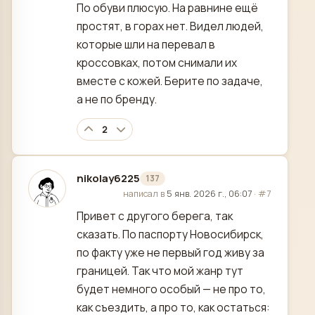
По обуви плюсую. На равнине ещё
простят, в горах нет. Видел людей,
которые шли на перевал в
кроссовках, потом снимали их
вместе с кожей. Берите по задаче,
а не по бренду.
2
nikolay6225
137
отредактировано
написал в
5 янв. 2026 г., 06:07
·
#7
Привет с другого берега, так
сказать. По паспорту Новосибирск,
по факту уже не первый год живу за
границей. Так что мой жанр тут
будет немного особый — не про то,
как съездить, а про то, как остаться: