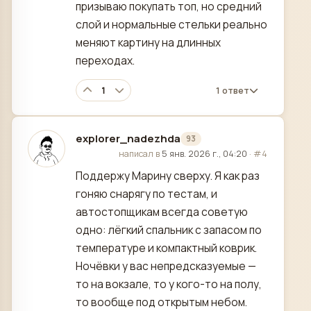
призываю покупать топ, но средний
слой и нормальные стельки реально
меняют картину на длинных
переходах.
1
1 ответ
explorer_nadezhda
93
отредактировано
написал в
5 янв. 2026 г., 04:20
·
#4
Поддержу Марину сверху. Я как раз
гоняю снарягу по тестам, и
автостопщикам всегда советую
одно: лёгкий спальник с запасом по
температуре и компактный коврик.
Ночёвки у вас непредсказуемые —
то на вокзале, то у кого-то на полу,
то вообще под открытым небом.