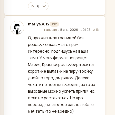
6
mariya3812
192
отредактировано
написал в
8 янв. 2026 г., 01:03
·
#16
О, про жизнь за границей без
розовых очков — это прям
интересно, подпишусь на ваши
темы. У меня формат попроще:
Мария, Красноярск, выбираюсь на
короткие вылазки на пару-тройку
дней по городам рядом. Далеко
уехать не всегда выходит, зато за
выходные можно успеть прилично,
если не растекаться. Но про
переезд читать всё равно люблю,
мечтать-то не вредно)