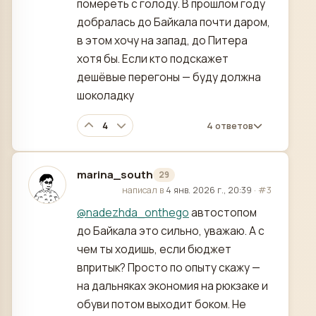
помереть с голоду. В прошлом году
добралась до Байкала почти даром,
в этом хочу на запад, до Питера
хотя бы. Если кто подскажет
дешёвые перегоны — буду должна
шоколадку
4
4 ответов
marina_south
29
отредактировано
написал в
4 янв. 2026 г., 20:39
·
#3
@
nadezhda_onthego
автостопом
до Байкала это сильно, уважаю. А с
чем ты ходишь, если бюджет
впритык? Просто по опыту скажу —
на дальняках экономия на рюкзаке и
обуви потом выходит боком. Не