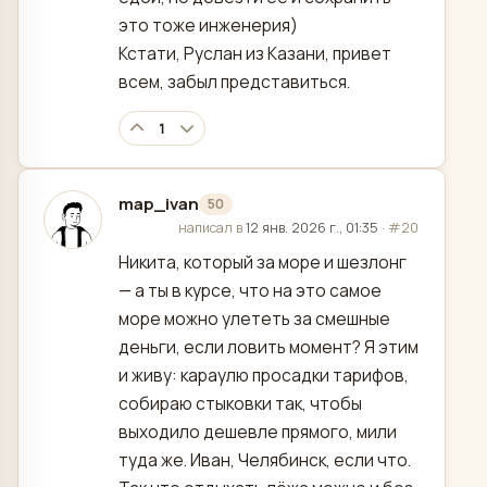
это тоже инженерия)
Кстати, Руслан из Казани, привет
всем, забыл представиться.
1
map_ivan
50
отредактировано
написал в
12 янв. 2026 г., 01:35
·
#20
Никита, который за море и шезлонг
— а ты в курсе, что на это самое
море можно улететь за смешные
деньги, если ловить момент? Я этим
и живу: караулю просадки тарифов,
собираю стыковки так, чтобы
выходило дешевле прямого, мили
туда же. Иван, Челябинск, если что.