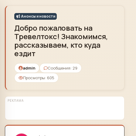
Skip to content
Анонсы и новости
Добро пожаловать на
Тревелтокс! Знакомимся,
рассказываем, кто куда
ездит
admin
Сообщения: 29
Просмотры: 605
РЕКЛАМА