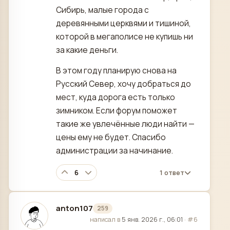
Сибирь, малые города с
деревянными церквями и тишиной,
которой в мегаполисе не купишь ни
за какие деньги.
В этом году планирую снова на
Русский Север, хочу добраться до
мест, куда дорога есть только
зимником. Если форум поможет
такие же увлечённые люди найти —
цены ему не будет. Спасибо
администрации за начинание.
6
1 ответ
anton107
259
отредактировано
написал в
5 янв. 2026 г., 06:01
·
#6