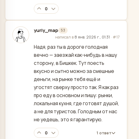
0
yuriy_map
53
отредактировано
написал в
8 янв. 2026 г., 01:31
·
#17
Надя, раз ты в дороге голодная
вечно — заезжай как-нибудь в нашу
сторону, в Бишкек. Тут поесть
вкусно и сытно можно за смешные
деньги, на рынке тебя ещё и
угостят сверху просто так. Я как раз
про еду в основном и пишу: рынки,
локальная кухня, где готовят душой,
а не для туристов. Голодным от нас
не уедешь, это я гарантирую.
0
1 ответ