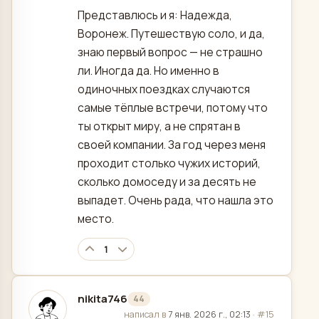
Представлюсь и я: Надежда,
Воронеж. Путешествую соло, и да,
знаю первый вопрос — не страшно
ли. Иногда да. Но именно в
одиночных поездках случаются
самые тёплые встречи, потому что
ты открыт миру, а не спрятан в
своей компании. За год через меня
проходит столько чужих историй,
сколько домоседу и за десять не
выпадет. Очень рада, что нашла это
место.
1
nikita746
44
отредактировано
написал в
7 янв. 2026 г., 02:13
·
#15