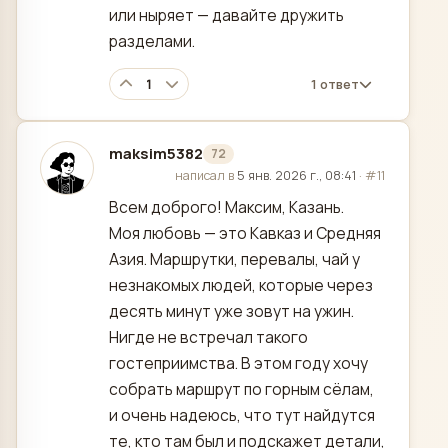
или ныряет — давайте дружить
разделами.
1
1 ответ
maksim5382
72
отредактировано
написал в
5 янв. 2026 г., 08:41
·
#11
Всем доброго! Максим, Казань.
Моя любовь — это Кавказ и Средняя
Азия. Маршрутки, перевалы, чай у
незнакомых людей, которые через
десять минут уже зовут на ужин.
Нигде не встречал такого
гостеприимства. В этом году хочу
собрать маршрут по горным сёлам,
и очень надеюсь, что тут найдутся
те, кто там был и подскажет детали,