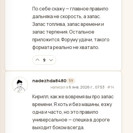
По себе скажу — главное правило
дальняка не скорость, а запас.
Запас топлива, запас времени и
запас терпения. Остальное
приложится. Форуму удачи, такого
формата реально не хватало.
9
nadezhda8480
59
отредактировано
написал в
6 янв. 2026 г., 07:53
·
#14
Кирилл, как же вовремя вы про запас
времени. Я хоть и без машины, езжу
одна и часто, но это правило
универсальное — спешка в дороге
выходит боком всегда.