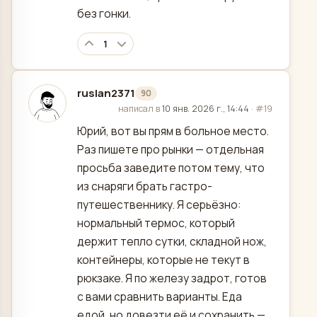
без гонки.
1
ruslan2371
90
отредактировано
написал в
10 янв. 2026 г., 14:44
·
#19
Юрий, вот вы прям в больное место.
Раз пишете про рынки — отдельная
просьба заведите потом тему, что
из снаряги брать гастро-
путешественнику. Я серьёзно:
нормальный термос, который
держит тепло сутки, складной нож,
контейнеры, которые не текут в
рюкзаке. Я по железу задрот, готов
с вами сравнить варианты. Еда
едой, но довезти её и сохранить —