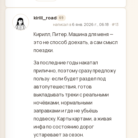
kirill_road
69
отредактировано
написал в
6 янв. 2026 г., 06:18
·
#13
Кирилл, Питер. Машина для меня —
это не способ доехать, а сам смысл
поездки.
За последние годы накатал
прилично, поэтому сразу предложу
пользу: если будет раздел под
автопутешествия, готов
выкладывать треки с реальными
ночёвками, нормальными
заправками и где не убьёшь
подвеску. Карты картами, а живая
инфа по состоянию дорог
устаревает за сезон.