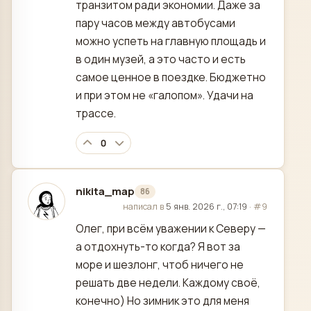
транзитом ради экономии. Даже за
пару часов между автобусами
можно успеть на главную площадь и
в один музей, а это часто и есть
самое ценное в поездке. Бюджетно
и при этом не «галопом». Удачи на
трассе.
0
nikita_map
86
отредактировано
написал в
5 янв. 2026 г., 07:19
·
#9
Олег, при всём уважении к Северу —
а отдохнуть-то когда? Я вот за
море и шезлонг, чтоб ничего не
решать две недели. Каждому своё,
конечно) Но зимник это для меня