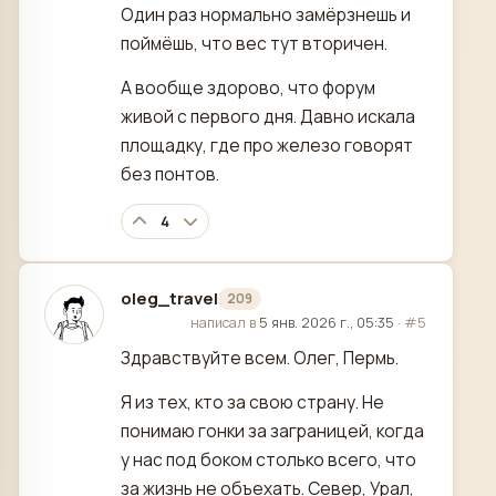
Один раз нормально замёрзнешь и
поймёшь, что вес тут вторичен.
А вообще здорово, что форум
живой с первого дня. Давно искала
площадку, где про железо говорят
без понтов.
4
oleg_travel
209
отредактировано
написал в
5 янв. 2026 г., 05:35
·
#5
Здравствуйте всем. Олег, Пермь.
Я из тех, кто за свою страну. Не
понимаю гонки за заграницей, когда
у нас под боком столько всего, что
за жизнь не объехать. Север, Урал,