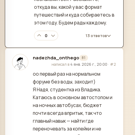
откуда вы, какой у вас формат
путешествий и куда собираетесь в
этом году. Будем рады каждому.
0
13 ответов
nadezhda_onthego
81
отредактировано
написал в
4 янв. 2026 г., 20:00
·
#2
оо первый раз на нормальном
форуме без воды, заходит)
Я Надя, студентка из Владика.
Катаюсь в основном автостопом и
на ночных автобусах, бюджет
почти всегда впритык, так что
главный навык — найти где
переночевать за копейки и не