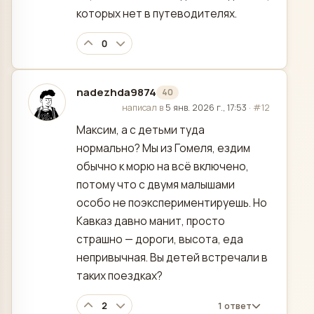
которых нет в путеводителях.
0
nadezhda9874
40
отредактировано
написал в
5 янв. 2026 г., 17:53
·
#12
Максим, а с детьми туда
нормально? Мы из Гомеля, ездим
обычно к морю на всё включено,
потому что с двумя малышами
особо не поэкспериментируешь. Но
Кавказ давно манит, просто
страшно — дороги, высота, еда
непривычная. Вы детей встречали в
таких поездках?
2
1 ответ