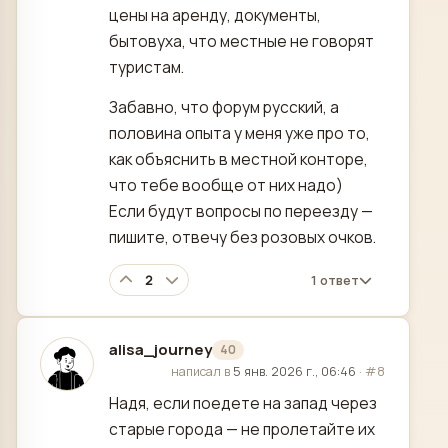
цены на аренду, документы,
бытовуха, что местные не говорят
туристам.
Забавно, что форум русский, а
половина опыта у меня уже про то,
как объяснить в местной конторе,
что тебе вообще от них надо)
Если будут вопросы по переезду —
пишите, отвечу без розовых очков.
2
1 ответ
alisa_journey
40
отредактировано
написал в
5 янв. 2026 г., 06:46
·
#8
Надя, если поедете на запад через
старые города — не пролетайте их