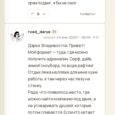
прям подвиг, я бы не смог.
0
1 ответ
road_darya
38
отредактировано
написал в
5 янв. 2026 г., 08:09
·
#10
Дарья, Владивосток. Привет!
Мой формат — туда, где можно
получить адреналин. Серф, дайв,
зимой сноуборд, по воде рафтинг.
Отдых лёжа на пляже для меня хуже
работы, я там через час лезу на
стенку.
Рада, что появилось место, где
можно найти компанию под движ, а
не уговаривать друзей, которые
потом сливаются. Если кто катает