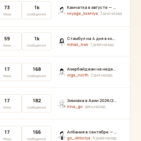
73
1k
Камчатка в августе — реально спланировать самому или только турами? И сколько это в деньгах
voyage_kseniya
·
3 дня назад
темы
сообщения
59
1k
Стамбул на 4 дня в конце августа, первый раз — жара и толпы сильно мешают? Что успеть обязательно?
mihail_trek
·
7 дней назад
темы
сообщения
17
168
Азербайджан на неделю в августе — Баку и куда ещё? Отзывов мало, помогите решиться
olga_north
·
2 дня назад
темы
сообщения
17
182
Зимовка в Азии 2026/27 — Таиланд уже кусается, куда смотреть, чтобы не разориться?
irina_go
·
день назад
темы
сообщения
17
166
Албания в сентябре — стоит связываться ради моря без толп?
go_viktoriya
·
8 дней назад
темы
сообщения