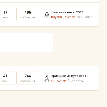
17
186
Шенген осенью 2026: как у вас со сроками и слотами? Делимся свежим опытом
tatyana_journey
·
день назад
темы
сообщения
41
744
Привычки из путешествий, которые притащили домой и теперь не бросить — делимся
yuriy_map
·
3 дня назад
темы
сообщения