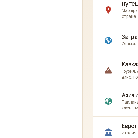
Путеш
Маршрут
стране.
Загра
Отзывы,
Кавка
Грузия,
вино, г
Азия 
Таиланд
джунгли
Европ
Италия,