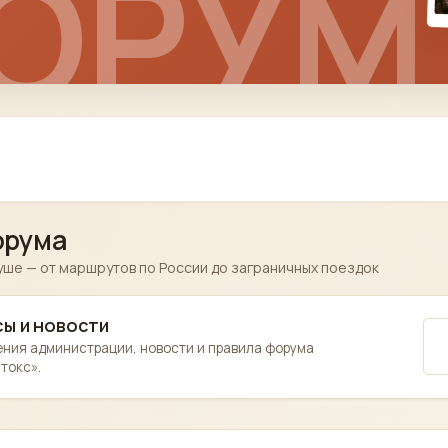
ОРУМ
орума
уше — от маршрутов по России до заграничных поездок
ы и новости
ния администрации, новости и правила форума
токс».