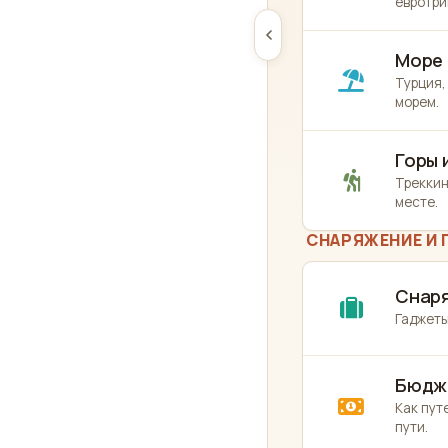
евротри
Море 
Турция,
морем.
Горы 
Треккин
месте.
СНАРЯЖЕНИЕ И 
Снаря
Гаджеты
Бюдж
Как пут
пути.