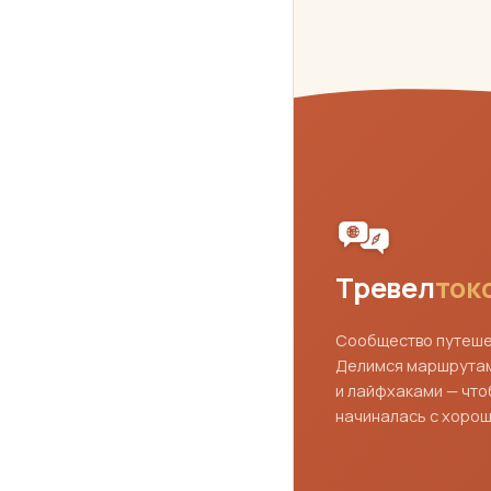
Тревел
ток
Сообщество путешес
Делимся маршрутам
и лайфхаками — что
начиналась с хорош