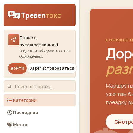
Skip to content
Тревел
токс
Привет,
СООБЩЕСТ
путешественник!
Дор
Войдите, чтобы участвовать в
обсуждениях.
раз
Войти
Зарегистрироваться
Маршруты,
уже там б
Категории
поездку в
Последние
Смотре
Метки