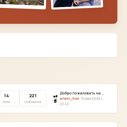
Добро пожаловать на Тревелтокс! Знакомимся, рассказываем, кто куда ездит
14
221
artem_trek
·
31 мая 2026 г.,
темы
сообщения
23:45