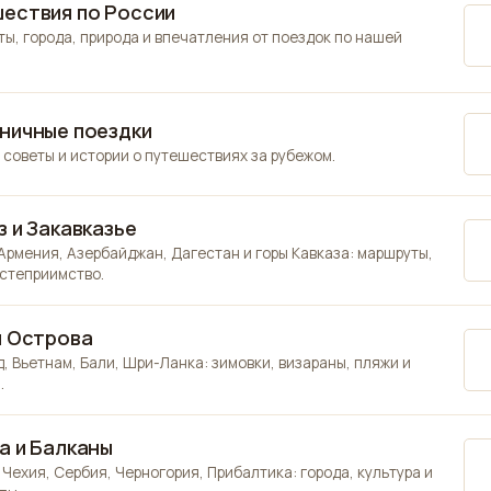
ествия по России
ы, города, природа и впечатления от поездок по нашей
ничные поездки
 советы и истории о путешествиях за рубежом.
з и Закавказье
 Армения, Азербайджан, Дагестан и горы Кавказа: маршруты,
остеприимство.
и Острова
, Вьетнам, Бали, Шри-Ланка: зимовки, визараны, пляжи и
.
а и Балканы
 Чехия, Сербия, Черногория, Прибалтика: города, культура и