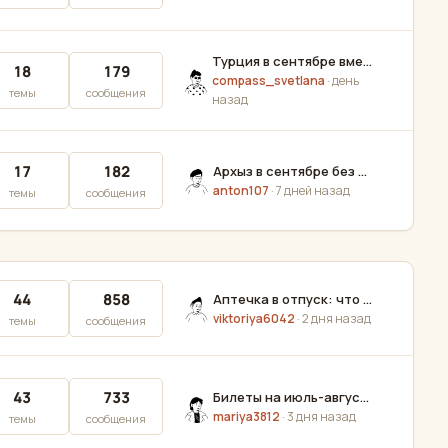
Турция в сентябре вместо августа — правда дешевле и лучше, или бархатный сезон перехвален?
18
179
compass_svetlana
·
день
темы
сообщения
назад
17
182
Архыз в сентябре без опыта походов — реально или замахиваюсь? Зовут на неделю с палатками
anton107
·
7 дней назад
темы
сообщения
44
858
Аптечка в отпуск: что реально пригодилось хоть раз, а что возите мёртвым грузом?
viktoriya6042
·
2 дня назад
темы
сообщения
43
733
Билеты на июль-август подскочили — где ещё ловите вменяемые цены?
mariya3812
·
3 дня назад
темы
сообщения